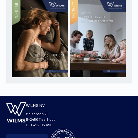
WILMS NV
Molsebaan 20
B-2450 Meerhout
BE 0422.115.690