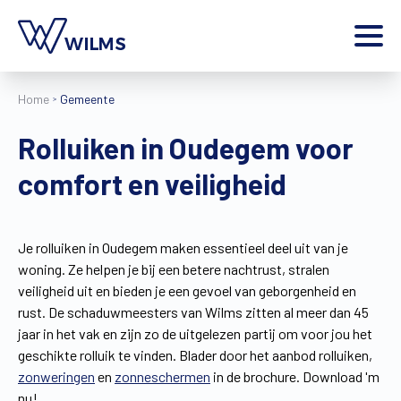
Menu
Home
Gemeente
particulier
Ik ben een
Rolluiken in Oudegem voor
Home
comfort en veiligheid
Producten
Inspiratie
Tools
Je rolluiken in Oudegem maken essentieel deel uit van je
Contact
woning. Ze helpen je bij een betere nachtrust, stralen
Extra
veiligheid uit en bieden je een gevoel van geborgenheid en
Jobs
rust. De schaduwmeesters van Wilms zitten al meer dan 45
jaar in het vak en zijn zo de uitgelezen partij om voor jou het
Wilms World
geschikte rolluik te vinden. Blader door het aanbod rolluiken,
NL
zonweringen
en
zonneschermen
in de brochure. Download 'm
nu!