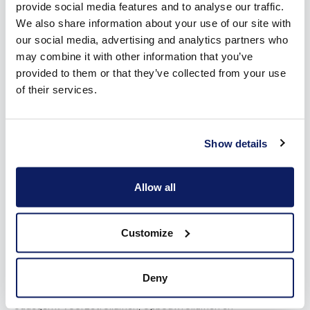
provide social media features and to analyse our traffic.
We also share information about your use of our site with
Doe inspiratie op voor je rolluiken
our social media, advertising and analytics partners who
may combine it with other information that you’ve
Rolluiken kopen in Oudegem? Dat doe je niet zomaar.
provided to them or that they’ve collected from your use
Misschien wil je het product wel liever eerst zien en uittesten.
of their services.
Je doet het in het Wilms Experience Center of bij de lokale
verdelers. Maar duik eerst eens in onze inspiratiebrochure
vooraleer je naar de showroom gaat. Je komt er alles in te
Show details
weten over de drie soorten rolluiken, de
bedieningsmogelijkheden, kleuren en materialen.
Download
nu de brochure
en verken op voorhand alle opties voor jouw
Allow all
nieuwe rolluiken in Oudegem.
De verschillende soorten rolluiken in
Customize
Oudegem
Deny
In de inspiratiebrochure staan onze
drie soorten rolluiken
in
Oudegem: voorzetrolluiken, opbouwrolluiken en