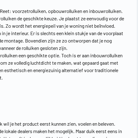
 Reet: voorzetrolluiken, opbouwrolluiken en inbouwrolluiken.
rolluiken de geschikte keuze. Je plaatst ze eenvoudig voor de
s. Zo wordt het energiepeil van je woning niet beïnvloed.
je interieur. Er is slechts een klein stukje van de voorplaat
n de montage. Bovendien zijn ze zo ontworpen dat je nog
nneer de rolluiken gesloten zijn.
uwrolluiken een geschikte optie. Toch is er aan inbouwrolluiken
k om ze volledig luchtdicht te maken, wat gepaard gaat met
esthetisch en energiezuinig alternatief voor traditionele
t.
k wil je het product eerst kunnen zien, voelen en beleven.
lokale dealers maken het mogelijk. Maar duik eerst eens in