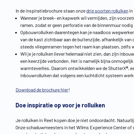
In de inspiratiebrochure staan onze
drie soorten rolluiken
in
Wanneer je breek- en kapwerk wil vermijden, zijn voorzet
ramen, zodat er geen perforatie van de binnenmuur nodig i
Opbouwrolluiken daarentegen kan je naadloos wegwerken in 
van de kast zichtbaar aan de buitenzijde, afhankelijk va
steeds vliegenramen tegen het raam kan plaatsen, zelfs wa
Wil je je rolluiken liever helemaal niet zien, dan zijn inbo
een keerzijde verbonden. Het is namelijk bijna onmogelij
warmteverlies. Daarom ontwikkelden we de ShutterX®, een 
inbouwrolluiken dat volgens een luchtdicht systeem werk
Download de brochure hier
!
Doe inspiratie op voor je rolluiken
Je rolluiken in Reet kopen doe je niet ondoordacht. Natuurlij
Onze schaduwmeesters in het Wilms Experience Center of de 