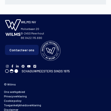
WILMS NV
Molsebaan 20
B-2450 Meerhout
BE 0422.115.690
Contacteer ons
© Wilms
Ons werkgebied
Privacyverklaring
Cookie policy
Toegankelijkheidsverklaring
Disclaimer