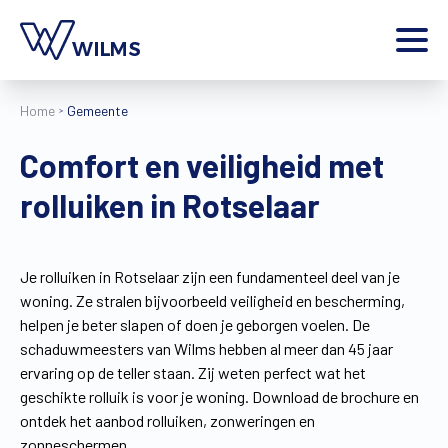
Menu
Home
Gemeente
particulier
Ik ben een
Comfort en veiligheid met
Home
rolluiken in Rotselaar
Producten
Inspiratie
Tools
Je rolluiken in Rotselaar zijn een fundamenteel deel van je
Contact
woning. Ze stralen bijvoorbeeld veiligheid en bescherming,
Extra
helpen je beter slapen of doen je geborgen voelen. De
Jobs
schaduwmeesters van Wilms hebben al meer dan 45 jaar
ervaring op de teller staan. Zij weten perfect wat het
Wilms World
geschikte rolluik is voor je woning. Download de brochure en
NL
ontdek het aanbod rolluiken, zonweringen en
zonneschermen.