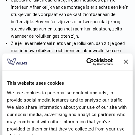
interieur. Afhankelijk van de montage is er slechts een klein
stukje van de voorplaat van de kast zichtbaar aan de
buitenzijde. Bovendien zijn ze zo ontworpen dat je nog
steeds vliegenramen tegen het raam kan plaatsen, zelfs
wanneer de rolluiken gesloten zijn.
Zie je liever helemaal niets van je rolluiken, dan zit je goed
met inbouwrolluiken. Toch brengen inbouwrolluiken een
minpuntje met zich mee. Het is namelijk bijna onmogelijk
om ze volledig luchtdicht te maken, wat met warmteverlies
gepaard gaat. Daarom ontwikkelden we de ShutterX®, een
energiezuinig en esthetisch alternatief voor traditionele
This website uses cookies
inbouwrolluiken dat volgens een luchtdicht systeem werkt.
We use cookies to personalise content and ads, to
provide social media features and to analyse our traffic.
Download nu de brochure
!
We also share information about your use of our site with
our social media, advertising and analytics partners who
Inspiratie voor je rolluiken opdoen
may combine it with other information that you’ve
provided to them or that they’ve collected from your use
Rolluiken kopen in Rotselaar, daar begin je niet zomaar aan.