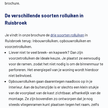
brochure.
Vind een verdeler
Offerte op maat
De verschillende soorten rolluiken in
Gratis brochure
Ruisbroek
Je vindt in onze brochure de
drie soorten rolluiken
in
Ruisbroek terug: inbouwrolluiken, opbouwrolluiken en
voorzetrolluiken.
Liever niet te veel breek- en kapwerk? Dan zijn
voorzetrolluiken de ideale keuze. Je plaatst ze eenvoudig
voor de ramen, zodat het niet nodig is om de binnenmuur te
perforeren. Het energiepeil van je woning wordt hierdoor
niet beïnvloed.
Opbouwrolluiken gaan daarentegen naadloos op in je
interieur. Aan de buitenzijde is er slechts een klein stukje
van de voorplaat van de kast zichtbaar, afhankelijk van de
montage. Ze zijn bovendien zo ontworpen dat je nog
steeds vliegenramen kunt plaatsen tegen het raam, zelfs