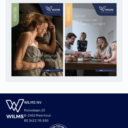
WILMS NV
Molsebaan 20
B-2450 Meerhout
BE 0422.115.690