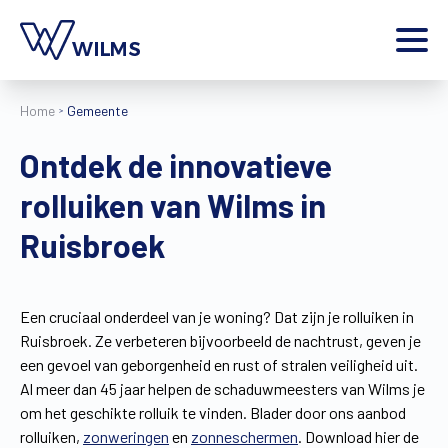
Menu
Home
Gemeente
particulier
Ik ben een
Ontdek de innovatieve
Home
rolluiken van Wilms in
Producten
Inspiratie
Ruisbroek
Tools
Contact
Extra
Een cruciaal onderdeel van je woning? Dat zijn je rolluiken in
Ruisbroek. Ze verbeteren bijvoorbeeld de nachtrust, geven je
Jobs
een gevoel van geborgenheid en rust of stralen veiligheid uit.
Wilms World
Al meer dan 45 jaar helpen de schaduwmeesters van Wilms je
NL
om het geschikte rolluik te vinden. Blader door ons aanbod
rolluiken,
zonweringen
en
zonneschermen
. Download hier de