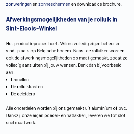
zonweringen
en
zonneschermen
en download de brochure.
Vind een verdeler
Offerte op maat
Afwerkingsmogelijkheden van je rolluik in
Gratis brochure
Sint-Eloois-Winkel
Het productieproces heeft Wilms volledig eigen beheer en
vindt plaats op Belgische bodem. Naast de rolluiken worden
ook de afwerkingsmogelijkheden op maat gemaakt, zodat ze
volledig aansluiten bij jouw wensen. Denk dan bijvoorbeeld
aan:
Lamellen
De rolluikkasten
De geleiders
Alle onderdelen worden bij ons gemaakt uit aluminium of pvc.
Dankzij onze eigen poeder- en natlakkerij leveren we tot slot
snel maatwerk.