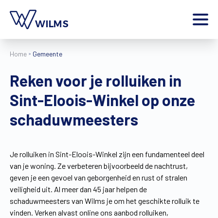
Menu
Home
Gemeente
particulier
Ik ben een
Reken voor je rolluiken in
Home
Sint-Eloois-Winkel op onze
Producten
Inspiratie
schaduwmeesters
Tools
Contact
Extra
Je rolluiken in Sint-Eloois-Winkel zijn een fundamenteel deel
van je woning. Ze verbeteren bijvoorbeeld de nachtrust,
Jobs
geven je een gevoel van geborgenheid en rust of stralen
Wilms World
veiligheid uit. Al meer dan 45 jaar helpen de
NL
schaduwmeesters van Wilms je om het geschikte rolluik te
vinden. Verken alvast online ons aanbod rolluiken,