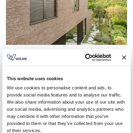
Inspiratie voor je rolluiken
Koop je nieuwe rolluiken in Sint-Eloois-Winkel, dan denk je
daar uiteraard goed over na. Je wil het product ongetwijfeld
This website uses cookies
eerst eens zien en uittesten. Bij onze verdelers of in het
We use cookies to personalise content and ads, to
Wilms Experience Center is het allemaal mogelijk. Maar voor
provide social media features and to analyse our traffic.
je naar de showroom gaat, duik eerst eens in onze
We also share information about your use of our site with
inspiratiebrochure. Je leest er alles over onze drie soorten
our social media, advertising and analytics partners who
rolluiken, de bedieningsmogelijkheden, kleuren en materialen.
may combine it with other information that you’ve
Download op voorhand de brochure
en laat alle mogelijke
provided to them or that they’ve collected from your use
opties voor je rolluiken in Sint-Eloois-Winkel op je afkomen.
of their services.