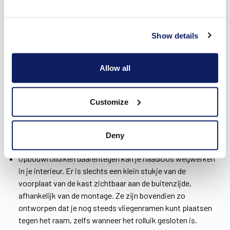
De verschillende soorten rolluiken in Sint-
Eloois-Winkel
Show details
In de brochure doe je inspiratie op over onze
drie soorten
Allow all
rolluiken
in Sint-Eloois-Winkel: voorzetrolluiken,
opbouwrolluiken en inbouwrolluiken.
Voorzetrolluiken zijn ideaal als je breek- en kapwerk wil
Customize
vermijden. Je plaatst ze eenvoudig voor de ramen,
waardoor het niet nodig is om de binnenmuur te perforeren.
Het energiepeil van je woning wordt op die manier niet
Deny
beïnvloed.
Opbouwrolluiken daarentegen kan je naadloos wegwerken
in je interieur. Er is slechts een klein stukje van de
voorplaat van de kast zichtbaar aan de buitenzijde,
afhankelijk van de montage. Ze zijn bovendien zo
ontworpen dat je nog steeds vliegenramen kunt plaatsen
tegen het raam, zelfs wanneer het rolluik gesloten is.