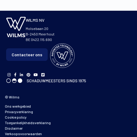
WILMS NV
Molsebaan 20
B-2450 Meerhout
BE 0422.115.690
Contacteer ons
© Wilms
Ons werkgebied
Privacyverklaring
Cookie policy
Toegankelijkheidsverklaring
Disclaimer
Verkoopsvoorwaarden