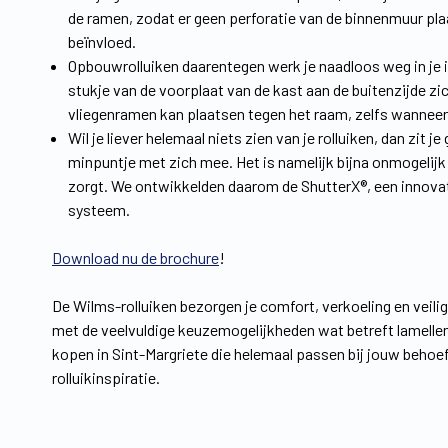
de ramen, zodat er geen perforatie van de binnenmuur plaa
beïnvloed.
Opbouwrolluiken daarentegen werk je naadloos weg in je in
stukje van de voorplaat van de kast aan de buitenzijde z
vliegenramen kan plaatsen tegen het raam, zelfs wanneer h
Wil je liever helemaal niets zien van je rolluiken, dan zit
minpuntje met zich mee. Het is namelijk bijna onmogelijk
zorgt. We ontwikkelden daarom de ShutterX®, een innovati
systeem.
Download nu de brochure
!
De Wilms-rolluiken bezorgen je comfort, verkoeling en veili
met de veelvuldige keuzemogelijkheden wat betreft lamellen,
kopen in Sint-Margriete die helemaal passen bij jouw behoe
rolluikinspiratie.