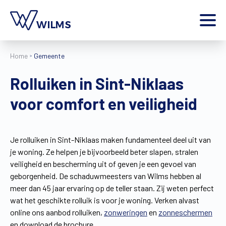
Menu
Home
Gemeente
particulier
Ik ben een
Rolluiken in Sint-Niklaas
Home
voor comfort en veiligheid
Producten
Inspiratie
Tools
Je rolluiken in Sint-Niklaas maken fundamenteel deel uit van
Contact
je woning. Ze helpen je bijvoorbeeld beter slapen, stralen
Extra
veiligheid en bescherming uit of geven je een gevoel van
Jobs
geborgenheid. De schaduwmeesters van Wilms hebben al
meer dan 45 jaar ervaring op de teller staan. Zij weten perfect
Wilms World
wat het geschikte rolluik is voor je woning. Verken alvast
NL
online ons aanbod rolluiken,
zonweringen
en
zonneschermen
en download de brochure.