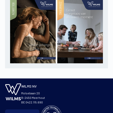
WILMS NV
Molsebaan 20
B-2450 Meerhout
BE 0422.115.690