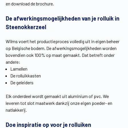
en download de brochure.
Vind een verdeler
Offerte op maat
De afwerkingsmogelijkheden van je rolluik in
Gratis brochure
Steenokkerzeel
Wilms voert het productieproces volledig uit in eigen beheer
op Belgische bodem. De afwerkingsmogelijkheden worden
bovendien ook 100% op maat gemaakt. Dat betreft onder
andere:
Lamellen
De rolluikkasten
De geleiders
Elk onderdeel wordt gemaakt uit aluminium of pvc. We
leveren tot slot maatwerk dankzij onze eigen poeder- en
natlakkerij.
Doe inspiratie op voor je rolluiken