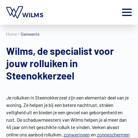
Menu
Home
Gemeente
particulier
Ik ben een
Wilms, de specialist voor
Home
jouw rolluiken in
Producten
Inspiratie
Steenokkerzeel
Tools
Contact
Extra
Je rolluiken in Steenokkerzeel zijn een elementair deel van je
woning. Ze helpen je bij een betere nachtrust, stralen
Jobs
veiligheid uit en bieden je een gevoel van geborgenheid en
Wilms World
rust. De schaduwmeesters van Wilms helpen je al meer dan
NL
45 jaar om het geschikte rolluik te vinden. Verken alvast
online ons aanbod rolluiken,
zonweringen
en
zonneschermen