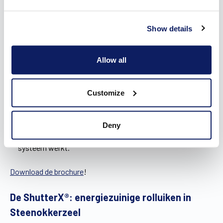
interieur. Afhankelijk van de montage is er slechts een klein
stukje van de voorplaat van de kast aan de buitenzijde
zichtbaar. Ze zijn bovendien zo ontworpen dat je nog
Show details
steeds vliegenramen kunt plaatsen tegen het raam, zelfs
wanneer het rolluik gesloten is.
Allow all
Zie je liever helemaal niks van je rolluiken, dan zijn
inbouwrolluiken een geschikte optie. Toch worden
inbouwrolluiken geassocieerd met een minpuntje. Het lukt
Customize
namelijk niet om ze volledig luchtdicht te maken, wat voor
warmteverlies zorgt. Daarom ontwikkelden we de
ShutterX®, een esthetisch en energiezuinig alternatief voor
Deny
klassieke inbouwrolluiken dat volgens een luchtdicht
systeem werkt.
Download de brochure
!
De ShutterX®: energiezuinige rolluiken in
Steenokkerzeel