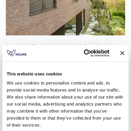
De verschillende soorten rolluiken in
Steenokkerzeel
In de brochure doe je inspiratie op over onze
drie soorten
This website uses cookies
rolluiken
in Steenokkerzeel: voorzetrolluiken,
We use cookies to personalise content and ads, to
opbouwrolluiken en inbouwrolluiken.
provide social media features and to analyse our traffic.
Voorzetrolluiken zijn ideaal als je breek- en kapwerk wil
We also share information about your use of our site with
vermijden. Je plaatst ze eenvoudig voor de ramen,
our social media, advertising and analytics partners who
waardoor er geen perforatie van de binnenmuur nodig is.
may combine it with other information that you’ve
Het energiepeil van je woning wordt op die manier niet
provided to them or that they’ve collected from your use
beïnvloed.
of their services.
Opbouwrolluiken daarentegen gaan naadloos op in je