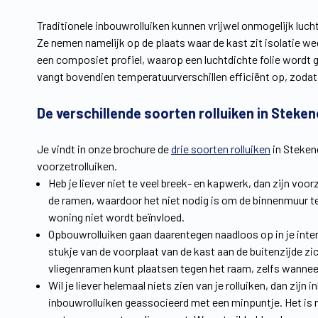
Traditionele inbouwrolluiken kunnen vrijwel onmogelijk lu
Ze nemen namelijk op de plaats waar de kast zit isolatie w
een composiet profiel, waarop een luchtdichte folie word
vangt bovendien temperatuurverschillen efficiënt op, zodat 
De verschillende soorten rolluiken in Steken
Je vindt in onze brochure de
drie soorten rolluiken
in Steken
voorzetrolluiken.
Heb je liever niet te veel breek- en kapwerk, dan zijn voo
de ramen, waardoor het niet nodig is om de binnenmuur te 
woning niet wordt beïnvloed.
Opbouwrolluiken gaan daarentegen naadloos op in je interi
stukje van de voorplaat van de kast aan de buitenzijde zi
vliegenramen kunt plaatsen tegen het raam, zelfs wanneer 
Wil je liever helemaal niets zien van je rolluiken, dan zij
inbouwrolluiken geassocieerd met een minpuntje. Het is n