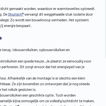
chtdicht gemaakt worden, waardoor er warmteverlies optreedt.
eg. De
ShutterX®
vervangt dit weggehaalde stuk isolatie door
t gelegd. Zo wordt een bouwknoop vermeden. Het systeem
jij energie bespaart.
e
e terug: inbouwrolluiken, opbouwrolluiken en
rzetrolluiken een goede keuze. Je plaatst ze eenvoudig voor
perforeren. Dit zorgt ervoor dat het energiepeil van je
eur. Afhankelijk van de montage is er slechts een klein
chtbaar. Ze zijn bovendien zo ontworpen dat je nog steeds
het rolluik gesloten is.
n inbouwrolluiken een geschikte optie. Toch worden
amelijk bijna onmogelijk om ze volledig luchtdicht te maken,