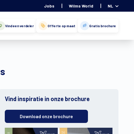
Jobs
Wilms World
NL
Vind een verdeler
Offerte op maat
Gratis brochure
rs
Vind inspiratie in onze brochure
Download onze brochure