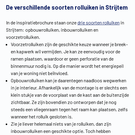
De verschillende soorten rolluiken in Strijtem
Vind een verdeler
Offerte op maat
Gratis brochure
In de inspiratiebrochure staan onze
drie soorten rolluiken
in
Strijtem: opbouwrolluiken, inbouwrolluiken en
voorzetrolluiken.
Voorzetrolluiken zijn de geschikte keuze wanneer je breek-
en kapwerk wil vermijden. Je kan ze eenvoudig voor de
ramen plaatsen, waardoor er geen perforatie van de
binnenmuur nodig is. Op die manier wordt het energiepeil
van je woning niet beïnvloed.
Opbouwrolluiken kan je daarentegen naadloos wegwerken
in je interieur. Afhankelijk van de montage is er slechts een
klein stukje van de voorplaat van de kast aan de buitenzijde
zichtbaar. Ze zijn bovendien zo ontworpen dat je nog
steeds een vliegenraam tegen het raam kan plaatsen, zelfs
wanneer het rolluik gesloten is.
Zie je liever helemaal niets van je rolluiken, dan zijn
inbouwrolluiken een geschikte optie. Toch hebben