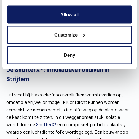
Rolluiken kopen in Strijtem, daar begin je niet zomaar aan. Je
wil het product ongetwijfeld eerst eens zien en uittesten. Het
Allow all
kan in ons Experience Center of bij de Wilms-dealers. Maar
voor je naar de showroom trekt, grasduin eerst eens door
onze inspiratiebrochure. Je ontdekt er alvast onze drie
Customize
soorten rolluiken, de bedieningsmogelijkheden, kleurstalen en
de materialen.
Download nu de brochure
en verken op
voorhand alle opties voor jouw nieuwe rolluiken in Strijtem.
Deny
De ShutterX®: innovatieve rolluiken in
Strijtem
Er treedt bij klassieke inbouwrolluiken warmteverlies op,
omdat die vrijwel onmogelijk luchtdicht kunnen worden
gemaakt. Ze nemen namelijk isolatie weg op de plaats waar
de kast komt te zitten. In dit weggenomen stuk isolatie
wordt door de
ShutterX®
een composiet profiel geplaatst,
waarop een luchtdichte folie wordt gelegd. Een bouwknoop