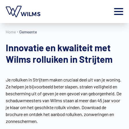
Menu
Home
Gemeente
particulier
Ik ben een
Innovatie en kwaliteit met
Home
Wilms rolluiken in Strijtem
Producten
Inspiratie
Tools
Je rolluiken in Strijtem maken cruciaal deel uit van je woning.
Contact
Ze helpen je bijvoorbeeld beter slapen, stralen veiligheid en
Extra
bescherming uit of geven je een gevoel van geborgenheid. De
Jobs
schaduwmeesters van Wilms staan al meer dan 45 jaar voor
je klaar om het geschikte rolluik vinden. Download de
Wilms World
brochure en ontdek het aanbod rolluiken, zonweringen en
NL
zonneschermen.