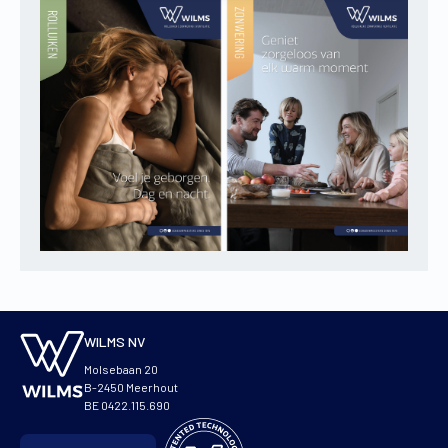
WILMS NV
Molsebaan 20
B-2450 Meerhout
BE 0422.115.690