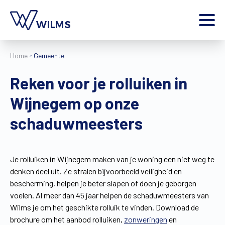
Menu
Home
Gemeente
particulier
Ik ben een
Reken voor je rolluiken in
Home
Wijnegem op onze
Producten
Inspiratie
schaduwmeesters
Tools
Contact
Extra
Je rolluiken in Wijnegem maken van je woning een niet weg te
denken deel uit. Ze stralen bijvoorbeeld veiligheid en
Jobs
bescherming, helpen je beter slapen of doen je geborgen
Wilms World
voelen. Al meer dan 45 jaar helpen de schaduwmeesters van
NL
Wilms je om het geschikte rolluik te vinden. Download de
brochure om het aanbod rolluiken,
zonweringen
en