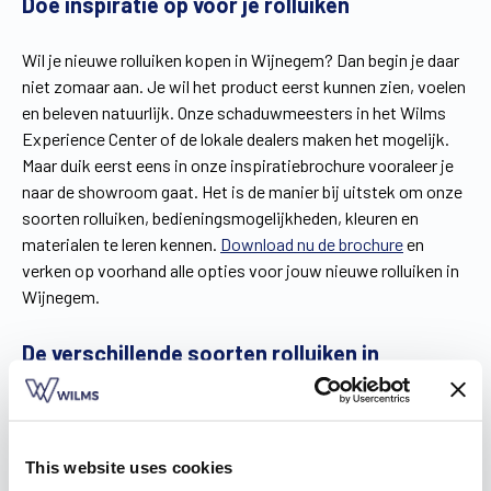
Doe inspiratie op voor je rolluiken
Wil je nieuwe rolluiken kopen in Wijnegem? Dan begin je daar
niet zomaar aan. Je wil het product eerst kunnen zien, voelen
en beleven natuurlijk. Onze schaduwmeesters in het Wilms
Experience Center of de lokale dealers maken het mogelijk.
Maar duik eerst eens in onze inspiratiebrochure vooraleer je
naar de showroom gaat. Het is de manier bij uitstek om onze
soorten rolluiken, bedieningsmogelijkheden, kleuren en
materialen te leren kennen.
Download nu de brochure
en
verken op voorhand alle opties voor jouw nieuwe rolluiken in
Wijnegem.
De verschillende soorten rolluiken in
Wijnegem
In onze brochure kan je terecht voor inspiratie omtrent
drie
soorten rolluiken
in Wijnegem: inbouwrolluiken,
This website uses cookies