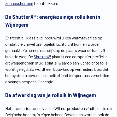
zonneschermen
te ontdekken.
Vind een verdeler
Offerte op maat
De ShutterX®: energiezuinige rolluiken in
Gratis brochure
Wijnegem
Er treedt bij klassieke inbouwrolluiken warmteverlies op,
omdat die vrijwel onmogelijk luchtdicht kunnen worden
gemaakt. Ze nemen namelijk op de plaats waar de kast zit
isolatie weg. De
ShutterX®
plaatst een composiet profiel in
dit weggenomen stuk isolatie, waarop een luchtdichte folie
wordt gelegd. Zo wordt een bouwknoop vermeden. Doordat
het systeem bovendien doeltreffend temperatuurverschillen
opvangt, bespaar jij energie.
De afwerking van je rolluik in Wijnegem
Het productieproces van de Wilms-producten vindt plaats op
Belgische bodem, in eigen beheer. Bovendien worden ook de