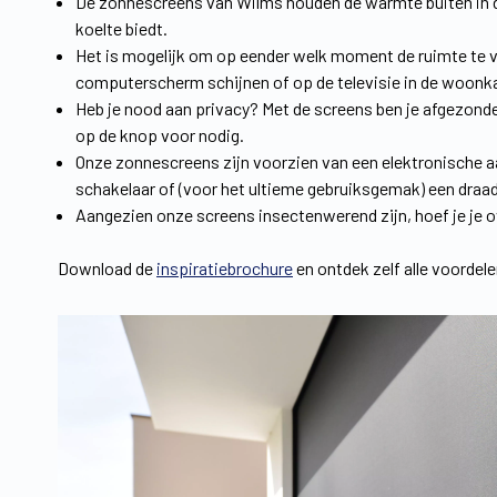
De zonnescreens van Wilms houden de warmte buiten in 
koelte biedt.
Het is mogelijk om op eender welk moment de ruimte te v
computerscherm schijnen of op de televisie in de woonk
Heb je nood aan privacy? Met de screens ben je afgezonde
op de knop voor nodig.
Onze zonnescreens zijn voorzien van een elektronische 
schakelaar of (voor het ultieme gebruiksgemak) een draad
Aangezien onze screens insectenwerend zijn, hoef je je o
Download de
inspiratiebrochure
en ontdek zelf alle voordele