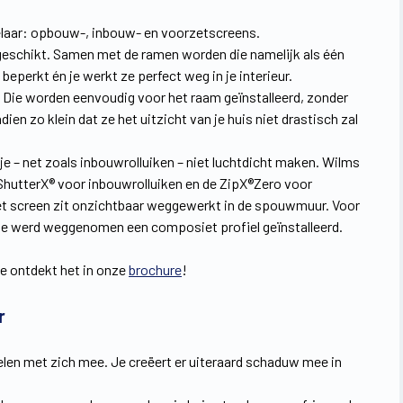
selaar: opbouw-, inbouw- en voorzetscreens.
schikt. Samen met de ramen worden die namelijk als één
beperkt én je werkt ze perfect weg in je interieur.
g. Die worden eenvoudig voor het raam geïnstalleerd, zonder
ien zo klein dat ze het uitzicht van je huis niet drastisch zal
 je – net zoals inbouwrolluiken – niet luchtdicht maken. Wilms
ShutterX® voor inbouwrolluiken en de ZipX®Zero voor
t screen zit onzichtbaar weggewerkt in de spouwmuur. Voor
tie werd weggenomen een composiet profiel geïnstalleerd.
e ontdekt het in onze
brochure
!
r
len met zich mee. Je creëert er uiteraard schaduw mee in