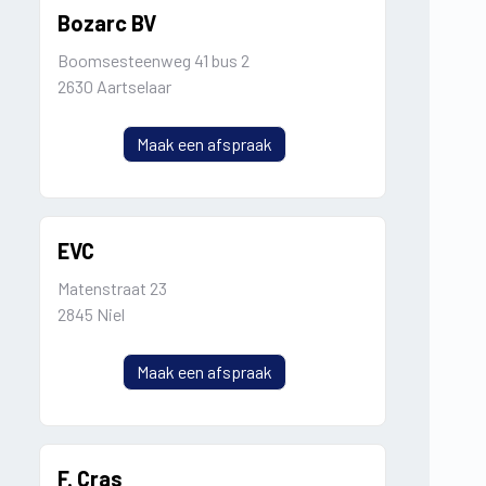
Bozarc BV
Boomsesteenweg 41 bus 2
2630 Aartselaar
Maak een afspraak
EVC
Matenstraat 23
2845 Niel
Maak een afspraak
F. Cras