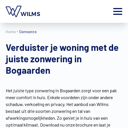
Menu
Home
Gemeente
particulier
Ik ben een
Verduister je woning met de
Home
juiste zonwering in
Producten
Inspiratie
Bogaarden
Tools
Contact
Extra
Het juiste type zonwering in Bogaarden zorgt voor een pak
meer comfort in huis. Enkele voordelen zijn onder andere
Jobs
schaduw, verkoeling en privacy. Het aanbod van Wilms
Wilms World
bestaat uit drie soorten zonwering en tal van
NL
afwerkingsmogelijkheden. Zo geniet je in huis van een
optimaal klimaat. Download nu onze brochure en laat je