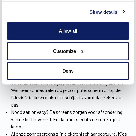
Show details
De voordelen van zonwering in Bogaarden
Allow all
Wie kiest voor onze zonweringen in Bogaarden, geniet dag in
dag uit van heel wat bijkomende voordelen. Je creëert er
uiteraard schaduw mee in een handomdraai, maar het gaat
Customize
nog verder dan dat.
Door de zonnescreens van Wilms hou je de warmte buiten
in de zomermaanden, waardoor je huis steeds een
Deny
verfrissende koelte biedt.
Je verduistert elke mogelijke ruimte, wanneer jij dat wil.
Wanneer zonnestralen op je computerscherm of op de
televisie in de woonkamer schijnen, komt dat zeker van
pas.
Nood aan privacy? De screens zorgen voor afzondering
van de buitenwereld. En dat met slechts een druk op de
knop.
Al onze zonnescreens zijn elektronisch aangestuurd. Kies