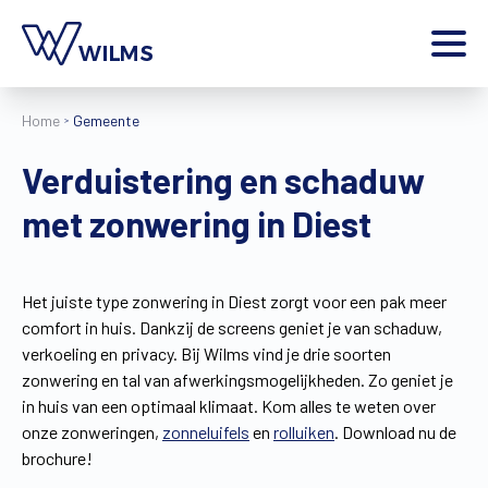
Menu
Home
Gemeente
particulier
Ik ben een
Verduistering en schaduw
Home
met zonwering in Diest
Producten
Inspiratie
Tools
Het juiste type zonwering in Diest zorgt voor een pak meer
Contact
comfort in huis. Dankzij de screens geniet je van schaduw,
Extra
verkoeling en privacy. Bij Wilms vind je drie soorten
Jobs
zonwering en tal van afwerkingsmogelijkheden. Zo geniet je
in huis van een optimaal klimaat. Kom alles te weten over
Wilms World
onze zonweringen,
zonneluifels
en
rolluiken
. Download nu de
NL
brochure!