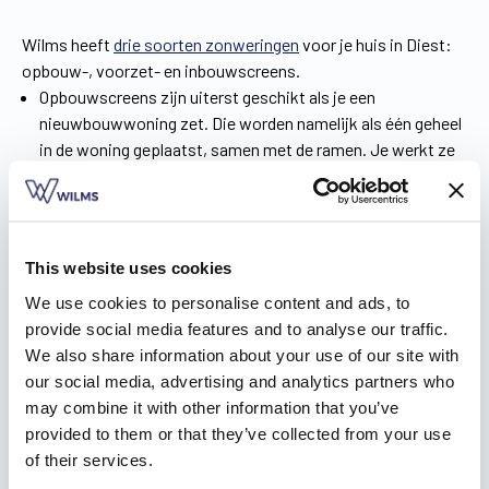
Wilms heeft
drie soorten zonweringen
voor je huis in Diest:
opbouw-, voorzet- en inbouwscreens.
Opbouwscreens zijn uiterst geschikt als je een
nieuwbouwwoning zet. Die worden namelijk als één geheel
in de woning geplaatst, samen met de ramen. Je werkt ze
perfect in je interieur weg én het warmteverlies blijft zo
beperkt.
Wanneer je renoveert, zijn voorzetscreens de ideale
oplossing. Hier komt geen kap- en breekwerk aan te pas,
This website uses cookies
want de screens worden eenvoudig voor het raam
We use cookies to personalise content and ads, to
geplaatst. De kast is bovendien zo klein, dat je je geen
provide social media features and to analyse our traffic.
zorgen hoeft ze maken over het uitzicht van je huis.
We also share information about your use of our site with
Inbouwscreens zijn tot slot een geval apart, want die kun je
our social media, advertising and analytics partners who
– net zoals inbouwrolluiken – niet luchtdicht maken.
may combine it with other information that you’ve
Hiervoor bedacht Wilms een innovatief systeem: de
provided to them or that they’ve collected from your use
ShutterX® voor inbouwrolluiken en de ZipX®Zero voor
of their services.
inbouwscreens van passief- en lage-energiewoningen. Het