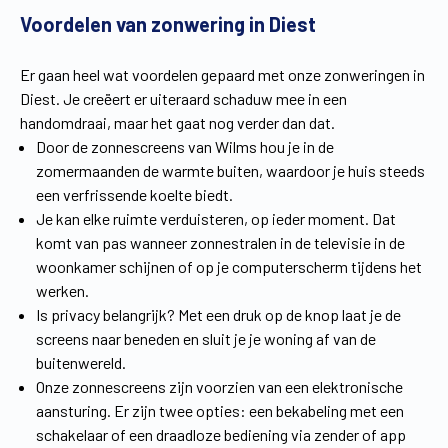
Voordelen van zonwering in Diest
Vind een verdeler
Offerte op maat
Gratis brochure
Er gaan heel wat voordelen gepaard met onze zonweringen in
Diest. Je creëert er uiteraard schaduw mee in een
handomdraai, maar het gaat nog verder dan dat.
Door de zonnescreens van Wilms hou je in de
zomermaanden de warmte buiten, waardoor je huis steeds
een verfrissende koelte biedt.
Je kan elke ruimte verduisteren, op ieder moment. Dat
komt van pas wanneer zonnestralen in de televisie in de
woonkamer schijnen of op je computerscherm tijdens het
werken.
Is privacy belangrijk? Met een druk op de knop laat je de
screens naar beneden en sluit je je woning af van de
buitenwereld.
Onze zonnescreens zijn voorzien van een elektronische
aansturing. Er zijn twee opties: een bekabeling met een
schakelaar of een draadloze bediening via zender of app