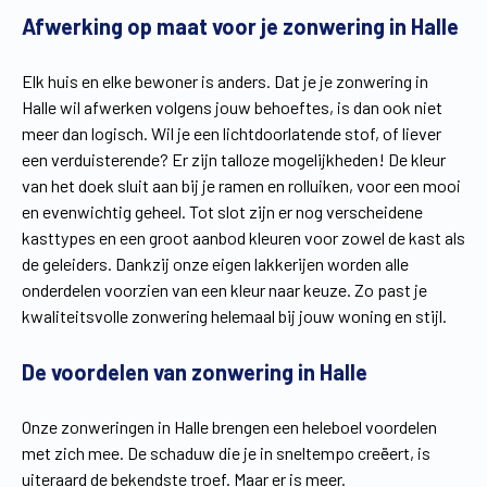
Afwerking op maat voor je zonwering in Halle
Vind een verdeler
Offerte op maat
Gratis brochure
Elk huis en elke bewoner is anders. Dat je je zonwering in
Halle wil afwerken volgens jouw behoeftes, is dan ook niet
meer dan logisch. Wil je een lichtdoorlatende stof, of liever
een verduisterende? Er zijn talloze mogelijkheden! De kleur
van het doek sluit aan bij je ramen en rolluiken, voor een mooi
en evenwichtig geheel. Tot slot zijn er nog verscheidene
kasttypes en een groot aanbod kleuren voor zowel de kast als
de geleiders. Dankzij onze eigen lakkerijen worden alle
onderdelen voorzien van een kleur naar keuze. Zo past je
kwaliteitsvolle zonwering helemaal bij jouw woning en stijl.
De voordelen van zonwering in Halle
Onze zonweringen in Halle brengen een heleboel voordelen
met zich mee. De schaduw die je in sneltempo creëert, is
uiteraard de bekendste troef. Maar er is meer.