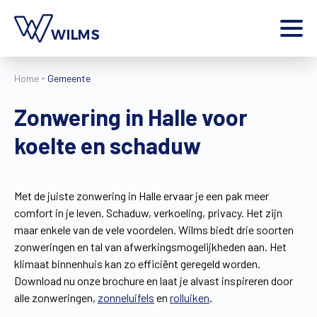
Menu
Home
Gemeente
particulier
Ik ben een
Zonwering in Halle voor
Home
koelte en schaduw
Producten
Inspiratie
Tools
Met de juiste zonwering in Halle ervaar je een pak meer
Contact
comfort in je leven. Schaduw, verkoeling, privacy. Het zijn
Extra
maar enkele van de vele voordelen. Wilms biedt drie soorten
Jobs
zonweringen en tal van afwerkingsmogelijkheden aan. Het
klimaat binnenhuis kan zo efficiënt geregeld worden.
Wilms World
Download nu onze brochure en laat je alvast inspireren door
NL
alle zonweringen,
zonneluifels
en
rolluiken
.