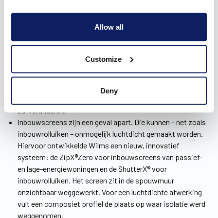
Zet je een nieuwbouwwoning, dan zijn opbouwscreens
enorm geschikt. Die worden namelijk samen met de ramen
Allow all
als één geheel in de woning geplaatst. Zo blijft het
warmteverlies beperkt én werk je ze perfect in je interieur
weg.
Customize
Voorzetscreens zijn de ideale oplossing bij een renovatie.
Die worden eenvoudig voor het raam geïnstalleerd, zonder
dat er kap- en breekwerk aan te pas komt. Bovendien is de
Deny
kast zo klein dat ze het uitzicht van je huis niet drastisch
zal veranderen.
Inbouwscreens zijn een geval apart. Die kunnen – net zoals
inbouwrolluiken – onmogelijk luchtdicht gemaakt worden.
Hiervoor ontwikkelde Wilms een nieuw, innovatief
systeem: de ZipX®Zero voor inbouwscreens van passief-
en lage-energiewoningen en de ShutterX® voor
inbouwrolluiken. Het screen zit in de spouwmuur
onzichtbaar weggewerkt. Voor een luchtdichte afwerking
vult een composiet profiel de plaats op waar isolatie werd
weggenomen.