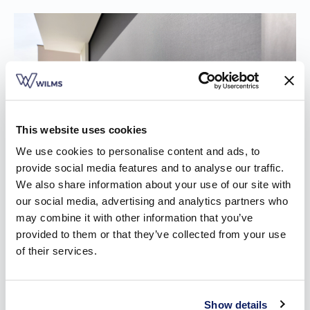
This website uses cookies
We use cookies to personalise content and ads, to
provide social media features and to analyse our traffic.
We also share information about your use of our site with
our social media, advertising and analytics partners who
may combine it with other information that you’ve
Een geschikte zonwering in Halle voor elke
provided to them or that they’ve collected from your use
bouwsituatie
of their services.
Wilms heeft
drie soorten zonweringen
voor je woning in
Halle: inbouw-, voorzet- en opbouwscreens.
Show details