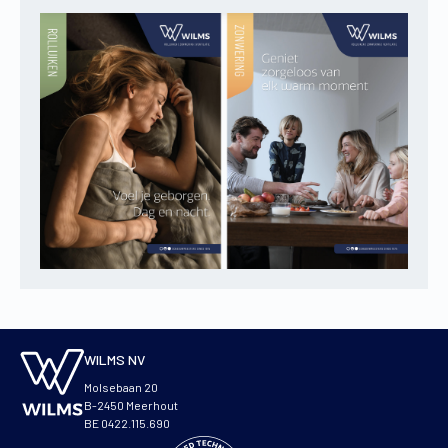
WILMS NV
Molsebaan 20
B-2450 Meerhout
BE 0422.115.690