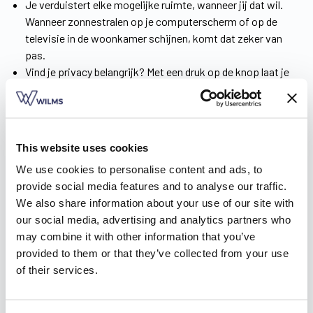
Je verduistert elke mogelijke ruimte, wanneer jij dat wil.
Wanneer zonnestralen op je computerscherm of op de
televisie in de woonkamer schijnen, komt dat zeker van
pas.
Vind je privacy belangrijk? Met een druk op de knop laat je
de screens naar beneden en sluit je je woning af van de
buitenwereld.
Al onze zonnescreens werken met een elektronische
aansturing. Maak een keuze tussen een bekabeling met
This website uses cookies
schakelaar of (voor het ultieme gebruiksgemak) een
We use cookies to personalise content and ads, to
draadloze bediening via een zender of app.
provide social media features and to analyse our traffic.
De screens zijn insectenwerend. Zo heb je zowel overdag
We also share information about your use of our site with
als ’s nachts geen last van storende beestjes.
our social media, advertising and analytics partners who
may combine it with other information that you’ve
Maak kennis met onze zonweringen.
Download de
provided to them or that they’ve collected from your use
inspiratiebrochure
.
of their services.