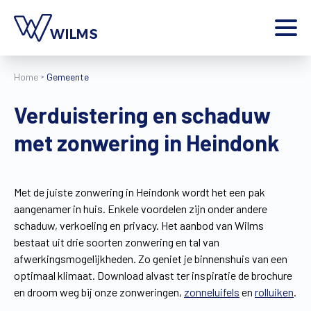
Menu
Home
Gemeente
particulier
Ik ben een
Verduistering en schaduw
Home
met zonwering in Heindonk
Producten
Inspiratie
Tools
Met de juiste zonwering in Heindonk wordt het een pak
Contact
aangenamer in huis. Enkele voordelen zijn onder andere
Extra
schaduw, verkoeling en privacy. Het aanbod van Wilms
Jobs
bestaat uit drie soorten zonwering en tal van
afwerkingsmogelijkheden. Zo geniet je binnenshuis van een
Wilms World
optimaal klimaat. Download alvast ter inspiratie de brochure
NL
en droom weg bij onze zonweringen,
zonneluifels
en
rolluiken
.