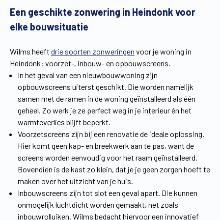
Een geschikte zonwering in Heindonk voor
Vind een verdeler
Offerte op maat
elke bouwsituatie
Gratis brochure
Wilms heeft
drie soorten zonweringen
voor je woning in
Heindonk: voorzet-, inbouw- en opbouwscreens.
In het geval van een nieuwbouwwoning zijn
opbouwscreens uiterst geschikt. Die worden namelijk
samen met de ramen in de woning geïnstalleerd als één
geheel. Zo werk je ze perfect weg in je interieur én het
warmteverlies blijft beperkt.
Voorzetscreens zijn bij een renovatie de ideale oplossing.
Hier komt geen kap- en breekwerk aan te pas, want de
screens worden eenvoudig voor het raam geïnstalleerd.
Bovendien is de kast zo klein, dat je je geen zorgen hoeft te
maken over het uitzicht van je huis.
Inbouwscreens zijn tot slot een geval apart. Die kunnen
onmogelijk luchtdicht worden gemaakt, net zoals
inbouwrolluiken. Wilms bedacht hiervoor een innovatief