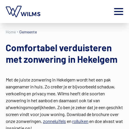
Menu
Home
Gemeente
particulier
Ik ben een
Comfortabel verduisteren
Home
met zonwering in Hekelgem
Producten
Inspiratie
Tools
Met de juiste zonwering in Hekelgem wordt het een pak
Contact
aangenamer in huis. Zo creëer je er bijvoorbeeld schaduw,
Extra
verkoeling en privacy mee. Wilms heeft drie soorten
Jobs
zonwering in het aanbod en daarnaast ook tal van
afwerkingsmogelijkheden. Zo ben je zeker dat je een geschikt
Wilms World
screen vindt voor jouw woning. Download de brochure over
NL
onze zonweringen,
zonneluifels
en
rolluiken
en doe alvast wat
inspiratie op!