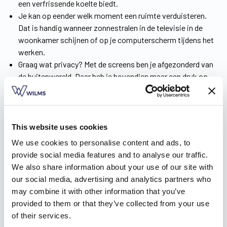
een verfrissende koelte biedt.
Je kan op eender welk moment een ruimte verduisteren.
Dat is handig wanneer zonnestralen in de televisie in de
woonkamer schijnen of op je computerscherm tijdens het
werken.
Graag wat privacy? Met de screens ben je afgezonderd van
de buitenwereld. Daar heb je bovendien maar een druk op
de knop voor nodig.
Al onze zonnescreens zijn elektronisch aangedreven. Kies
voor een bekabeling met een schakelaar of ga voor het
ultieme gebruiksgemak met een draadloze bediening via
This website uses cookies
een zender of app.
We use cookies to personalise content and ads, to
Over hinderlijke beestjes die overdag of ’s nachts
provide social media features and to analyse our traffic.
binnenkomen, hoef je je geen zorgen te maken. Onze
We also share information about your use of our site with
screens zijn allemaal insectenwerend.
our social media, advertising and analytics partners who
may combine it with other information that you’ve
In de
informatiebrochure
kom je alles te weten over onze
provided to them or that they’ve collected from your use
screens. Download ‘m nu!
of their services.