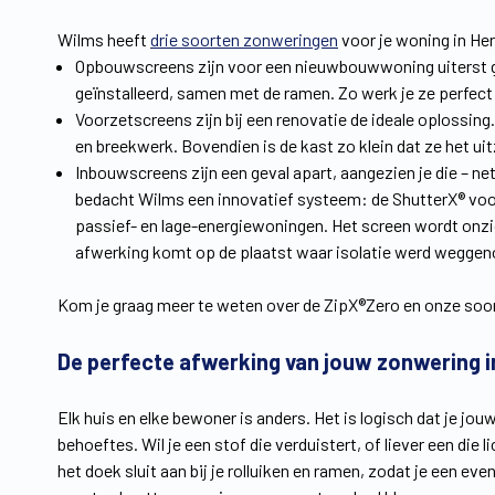
Wilms heeft
drie soorten zonweringen
voor je woning in He
Opbouwscreens zijn voor een nieuwbouwwoning uiterst ge
geïnstalleerd, samen met de ramen. Zo werk je ze perfect w
Voorzetscreens zijn bij een renovatie de ideale oplossin
en breekwerk. Bovendien is de kast zo klein dat ze het uit
Inbouwscreens zijn een geval apart, aangezien je die – ne
bedacht Wilms een innovatief systeem: de ShutterX® voo
passief- en lage-energiewoningen. Het screen wordt onz
afwerking komt op de plaatst waar isolatie werd weggen
Kom je graag meer te weten over de ZipX®Zero en onze so
De perfecte afwerking van jouw zonwering i
Elk huis en elke bewoner is anders. Het is logisch dat je jo
behoeftes. Wil je een stof die verduistert, of liever een die 
het doek sluit aan bij je rolluiken en ramen, zodat je een eve