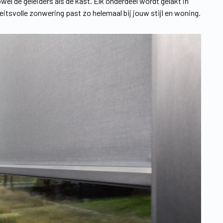
el de geleiders als de kast. Elk onderdeel wordt gelakt in
iteitsvolle zonwering past zo helemaal bij jouw stijl en woning.