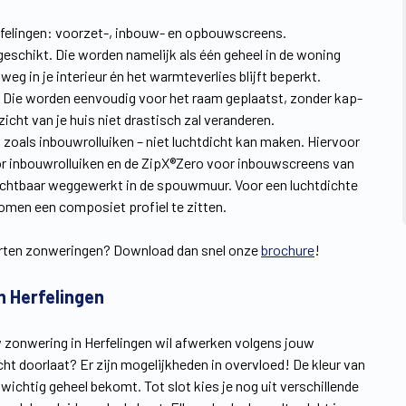
rfelingen: voorzet-, inbouw- en opbouwscreens.
schikt. Die worden namelijk als één geheel in de woning
eg in je interieur én het warmteverlies blijft beperkt.
g. Die worden eenvoudig voor het raam geplaatst, zonder kap-
zicht van je huis niet drastisch zal veranderen.
t zoals inbouwrolluiken – niet luchtdicht kan maken. Hiervoor
r inbouwrolluiken en de ZipX®Zero voor inbouwscreens van
ichtbaar weggewerkt in de spouwmuur. Voor een luchtdichte
omen een composiet profiel te zitten.
orten zonweringen? Download dan snel onze
brochure
!
n Herfelingen
uw zonwering in Herfelingen wil afwerken volgens jouw
licht doorlaat? Er zijn mogelijkheden in overvloed! De kleur van
nwichtig geheel bekomt. Tot slot kies je nog uit verschillende