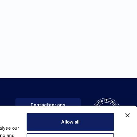
Contacteer ons
Allow all
alyse our
ing and