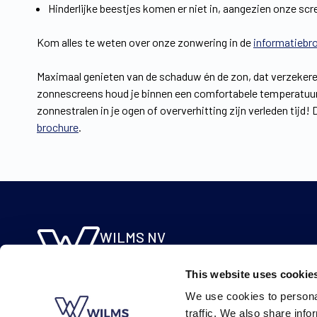
Hinderlijke beestjes komen er niet in, aangezien onze sc
Kom alles te weten over onze zonwering in de
informatiebr
Maximaal genieten van de schaduw én de zon, dat verzekeren
zonnescreens houd je binnen een comfortabele temperatuur 
zonnestralen in je ogen of oververhitting zijn verleden tij
brochure
.
WILMS NV
Molsebaan 20
This website uses cookie
B-2450 Meerhout
We use cookies to personal
BE 0422.115.690
traffic. We also share info