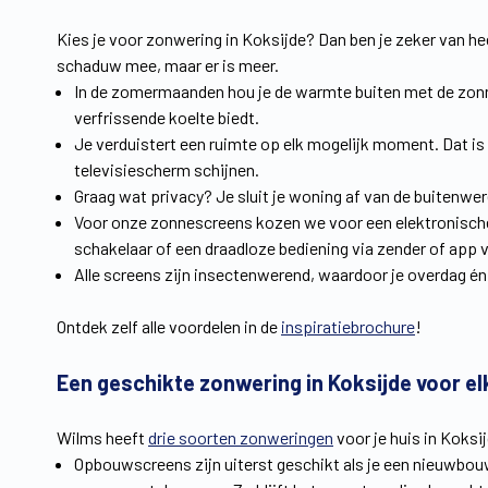
Kies je voor zonwering in Koksijde? Dan ben je zeker van hee
schaduw mee, maar er is meer.
In de zomermaanden hou je de warmte buiten met de zon
verfrissende koelte biedt.
Je verduistert een ruimte op elk mogelijk moment. Dat i
televisiescherm schijnen.
Graag wat privacy? Je sluit je woning af van de buitenwer
Voor onze zonnescreens kozen we voor een elektronische 
schakelaar of een draadloze bediening via zender of app 
Alle screens zijn insectenwerend, waardoor je overdag én 
Ontdek zelf alle voordelen in de
inspiratiebrochure
!
Een geschikte zonwering in Koksijde voor e
Wilms heeft
drie soorten zonweringen
voor je huis in Koks
Opbouwscreens zijn uiterst geschikt als je een nieuwbou