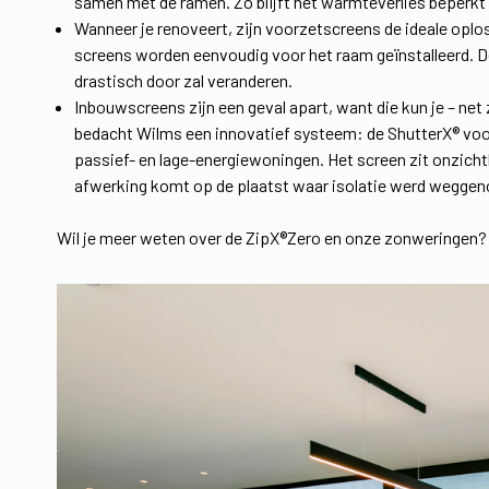
samen met de ramen. Zo blijft het warmteverlies beperkt én
Wanneer je renoveert, zijn voorzetscreens de ideale oplo
screens worden eenvoudig voor het raam geïnstalleerd. De k
drastisch door zal veranderen.
Inbouwscreens zijn een geval apart, want die kun je – net
bedacht Wilms een innovatief systeem: de ShutterX® voo
passief- en lage-energiewoningen. Het screen zit onzic
afwerking komt op de plaatst waar isolatie werd weggen
Wil je meer weten over de ZipX®Zero en onze zonweringen?