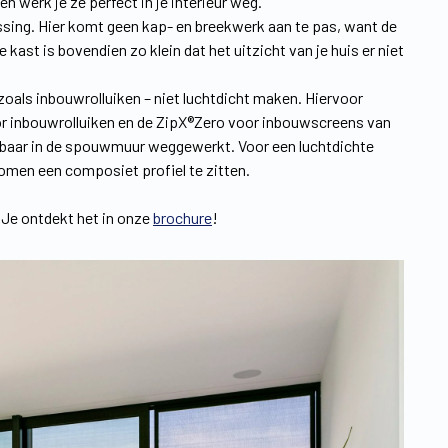
 werk je ze perfect in je interieur weg.
ssing. Hier komt geen kap- en breekwerk aan te pas, want de
ast is bovendien zo klein dat het uitzicht van je huis er niet
 zoals inbouwrolluiken – niet luchtdicht maken. Hiervoor
r inbouwrolluiken en de ZipX®Zero voor inbouwscreens van
htbaar in de spouwmuur weggewerkt. Voor een luchtdichte
omen een composiet profiel te zitten.
 Je ontdekt het in onze
brochure
!