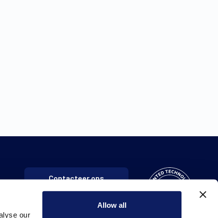
Contacteer ons
Allow all
alyse our