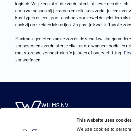
logisch. Wil je een stof die verduistert, of liever een die lic
doen we passen bij je ramen en rolluiken, zodat je een evenwi
kasttypes en een groot aanbod voor zowel de geleiders als de 
dankzij onze eigen lakkerijen. Zo past je kwaliteitsvolle zon
Maximaal genieten van de zon én de schaduw, dat garanderen
zonnescreens verduister je elke ruimte wanneer nodig en 
met storende zonnestralen in je ogen of oververhitting!
Dow
zonweringen.
WILMS NV
Molsebaan 20
This website uses cookie
B-2450 Meerhout
We use cookies to personal