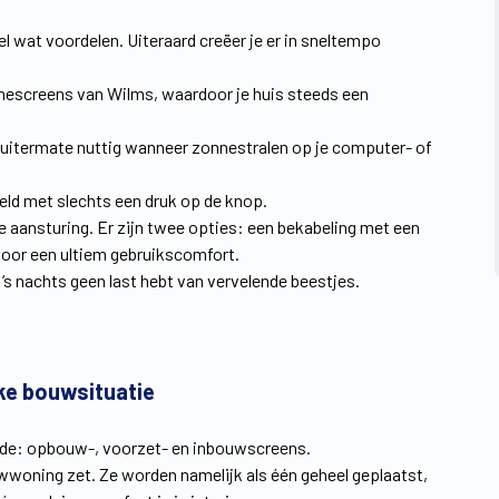
l wat voordelen. Uiteraard creëer je er in sneltempo
nescreens van Wilms, waardoor je huis steeds een
s uitermate nuttig wanneer zonnestralen op je computer- of
eld met slechts een druk op de knop.
aansturing. Er zijn twee opties: een bekabeling met een
voor een ultiem gebruikscomfort.
‘s nachts geen last hebt van vervelende beestjes.
lke bouwsituatie
ijde: opbouw-, voorzet- en inbouwscreens.
wwoning zet. Ze worden namelijk als één geheel geplaatst,