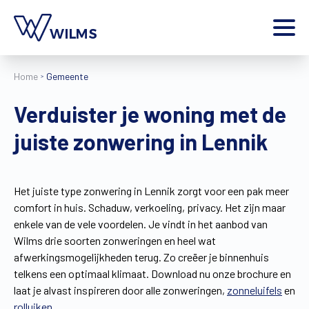
Menu
Home
Gemeente
particulier
Ik ben een
Verduister je woning met de
Home
juiste zonwering in Lennik
Producten
Inspiratie
Tools
Het juiste type zonwering in Lennik zorgt voor een pak meer
Contact
comfort in huis. Schaduw, verkoeling, privacy. Het zijn maar
Extra
enkele van de vele voordelen. Je vindt in het aanbod van
Jobs
Wilms drie soorten zonweringen en heel wat
afwerkingsmogelijkheden terug. Zo creëer je binnenhuis
Wilms World
telkens een optimaal klimaat. Download nu onze brochure en
NL
laat je alvast inspireren door alle zonweringen,
zonneluifels
en
rolluiken
.