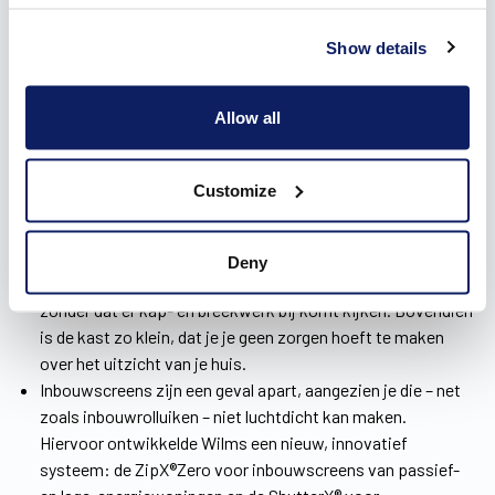
Een geschikte zonwering in Lennik voor elke
bouwsituatie
Show details
Wilms heeft
drie soorten zonweringen
voor je woning in
Allow all
Lennik: inbouw-, voorzet- en opbouwscreens.
Opbouwscreens zijn voor een nieuwbouwwoning enorm
geschikt. Die worden namelijk samen met de ramen in de
Customize
woning geplaatst als één geheel. Je werkt ze zo perfect
weg in je interieur én het warmteverlies blijft beperkt.
Wanneer je renoveert, zijn voorzetscreens de ideale
Deny
oplossing. Die worden eenvoudig voor het raam geplaatst,
zonder dat er kap- en breekwerk bij komt kijken. Bovendien
is de kast zo klein, dat je je geen zorgen hoeft te maken
over het uitzicht van je huis.
Inbouwscreens zijn een geval apart, aangezien je die – net
zoals inbouwrolluiken – niet luchtdicht kan maken.
Hiervoor ontwikkelde Wilms een nieuw, innovatief
systeem: de ZipX®Zero voor inbouwscreens van passief-