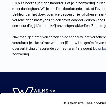
Elk huis heeft zijn eigen karakter. Dat je je zonwering in M
meer dan logisch. Wil je een lichtdoorlatende stof, of lieve
De kleur van het doek doen we passen bij je rolluiken en rame
verscheidene kasttypes en een groot aanbod kleuren voor zow
een kleur die jij kiest dankzij onze eigen lakkerijen. Zo past
Maximaal genieten van de zon én de schaduw, dat verzekere
verduister je elke ruimte wanneer jij het wil en geniet je 
oververhitting of storende zonnestralen in je ogen!
Downloa
zonwering.
WILMS NV
Molsebaan 20
This website uses cookie