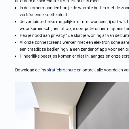
uiteraard de bekendste troef. Maar er is meer.
In de zomermaanden hou je de warmte buiten met de zon
verfrissende koelte biedt.
Je verduistert elke mogelijke ruimte, wanneer jij dat wil. 
woonkamer schijnen of op je computerscherm tijdens he
Heb je nood aan privacy? Je sluit je woning af van de bui
Al onze zonnescreens werken met een elektronische aanst
een draadloze bediening via een zender of app voor een o
Hinderlijke beestjes komen er niet in, aangezien onze sc
Download de
inspiratiebrochure
en ontdek alle voordelen v