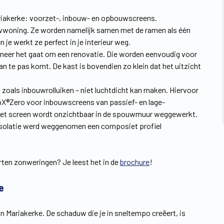
riakerke: voorzet-, inbouw- en opbouwscreens.
wwoning. Ze worden namelijk samen met de ramen als één
n je werkt ze perfect in je interieur weg.
nneer het gaat om een renovatie. Die worden eenvoudig voor
an te pas komt. De kast is bovendien zo klein dat het uitzicht
t zoals inbouwrolluiken – niet luchtdicht kan maken. Hiervoor
pX®Zero voor inbouwscreens van passief- en lage-
 Het screen wordt onzichtbaar in de spouwmuur weggewerkt.
 isolatie werd weggenomen een composiet profiel
ten zonweringen? Je leest het in de
brochure
!
e
 Mariakerke. De schaduw die je in sneltempo creëert, is