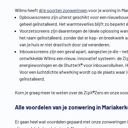
Wilms heeft
drie soorten zonweringen
voor je woning in Ma
Opbouwscreens zijn uiterst geschikt voor een nieuwbou
geheel geïnstalleerd. Het warmteverlies blijft zo beperkt é
Voorzetscreens zijn daarentegen de ideale oplossing wa
het raam geïnstalleerd, zonder dat er kap- en breekwerk a
van je huis er niet drastisch door zal veranderen.
Inbouwscreens zijn een geval apart, aangezien je die – ne
ontwikkelde Wilms een nieuw, innovatief systeem: de Zi
energiewoningen en de ShutterX® voor inbouwrolluiken.
Voor een luchtdichte afwerking wordt op de plaats waar
geïnstalleerd.
Kom je graag meer te weten over de ZipX®Zero en onze soor
Alle voordelen van je zonwering in Mariakerk
Er gaan heel wat voordelen gepaard met onze zonweringen in