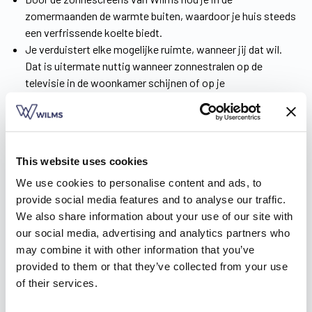
zomermaanden de warmte buiten, waardoor je huis steeds
een verfrissende koelte biedt.
Je verduistert elke mogelijke ruimte, wanneer jij dat wil.
Dat is uitermate nuttig wanneer zonnestralen op de
televisie in de woonkamer schijnen of op je
computerscherm tijdens het werken.
Nood aan privacy? Met slechts een druk op de knop gaan
de screens naar beneden en is je woning afgesloten van de
buitenwereld.
This website uses cookies
Al onze zonnescreens werken met een elektronische
aansturing. Een bekabeling met een schakelaar is mogelijk
We use cookies to personalise content and ads, to
of (voor het ultieme gebruiksgemak) een draadloze
provide social media features and to analyse our traffic.
bediening via een zender of app.
We also share information about your use of our site with
Alle screens zijn insectenwerend, waardoor je overdag én ‘s
our social media, advertising and analytics partners who
nachts geen last hebt van hinderlijke beestjes.
may combine it with other information that you’ve
provided to them or that they’ve collected from your use
Download de
inspiratiebrochure
en ontdek alle voordelen van
of their services.
onze screens!