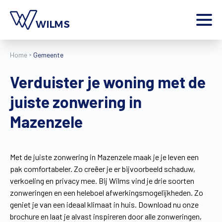
Menu
Home
Gemeente
particulier
Ik ben een
Verduister je woning met de
Home
juiste zonwering in
Producten
Inspiratie
Mazenzele
Tools
Contact
Extra
Met de juiste zonwering in Mazenzele maak je je leven een
pak comfortabeler. Zo creëer je er bijvoorbeeld schaduw,
Jobs
verkoeling en privacy mee. Bij Wilms vind je drie soorten
Wilms World
zonweringen en een heleboel afwerkingsmogelijkheden. Zo
NL
geniet je van een ideaal klimaat in huis. Download nu onze
brochure en laat je alvast inspireren door alle zonweringen,