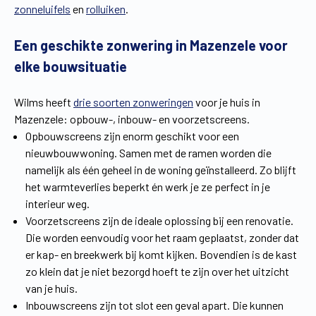
zonneluifels
en
rolluiken
.
Vind een verdeler
Offerte op maat
Een geschikte zonwering in Mazenzele voor
Gratis brochure
elke bouwsituatie
Wilms heeft
drie soorten zonweringen
voor je huis in
Mazenzele: opbouw-, inbouw- en voorzetscreens.
Opbouwscreens zijn enorm geschikt voor een
nieuwbouwwoning. Samen met de ramen worden die
namelijk als één geheel in de woning geïnstalleerd. Zo blijft
het warmteverlies beperkt én werk je ze perfect in je
interieur weg.
Voorzetscreens zijn de ideale oplossing bij een renovatie.
Die worden eenvoudig voor het raam geplaatst, zonder dat
er kap- en breekwerk bij komt kijken. Bovendien is de kast
zo klein dat je niet bezorgd hoeft te zijn over het uitzicht
van je huis.
Inbouwscreens zijn tot slot een geval apart. Die kunnen