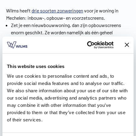
Wilms heeft
drie soorten zonweringen
voor je woning in
Mechelen: inbouw-, opbouw- en voorzetscreens.
Zet je een nieuwbouwwoning, dan zijn opbouwscreens
enorm geschikt. Ze worden namelijk als één geheel
geplaatst, samen met de ramen. Zo werk je ze perfect weg
in je interieur én het warmteverlies blijft beperkt.
Bij een renovatie zijn voorzetscreens de ideale oplossing.
Zonder kap- en breekwerk worden die eenvoudig voor het
This website uses cookies
raam geïnstalleerd. Bovendien is de kast zo klein dat je niet
We use cookies to personalise content and ads, to
bezorgd hoeft te zijn over het uitzicht van je huis.
provide social media features and to analyse our traffic.
Inbouwscreens zijn tot slot een geval apart. Die kunnen
We also share information about your use of our site with
onmogelijk luchtdicht worden gemaakt, net zoals
our social media, advertising and analytics partners who
inbouwrolluiken. Wilms ontwikkelde hiervoor een nieuw,
may combine it with other information that you’ve
innovatief systeem: de ShutterX® voor inbouwrolluiken en
provided to them or that they’ve collected from your use
de ZipX®Zero voor inbouwscreens van passief- en lage-
of their services.
energiewoningen. Het screen zit in de spouwmuur
onzichtbaar weggewerkt. Voor een luchtdichte afwerking
wordt de plaats waar isolatie werd weggenomen, opgevuld