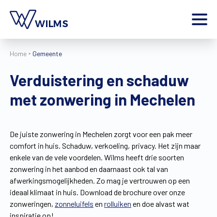
Menu
Home
Gemeente
particulier
Ik ben een
Verduistering en schaduw
Home
met zonwering in Mechelen
Producten
Inspiratie
Tools
De juiste zonwering in Mechelen zorgt voor een pak meer
Contact
comfort in huis. Schaduw, verkoeling, privacy. Het zijn maar
Extra
enkele van de vele voordelen. Wilms heeft drie soorten
Jobs
zonwering in het aanbod en daarnaast ook tal van
afwerkingsmogelijkheden. Zo mag je vertrouwen op een
Wilms World
ideaal klimaat in huis. Download de brochure over onze
NL
zonweringen,
zonneluifels
en
rolluiken
en doe alvast wat
inspiratie op!