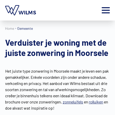
Menu
Home
Gemeente
particulier
Ik ben een
Verduister je woning met de
Home
juiste zonwering in Moorsele
Producten
Inspiratie
Tools
Het juiste type zonwering in Moorsele maakt je leven een pak
Contact
gemakkelijker. Enkele voordelen zijn onder andere schaduw,
Extra
verkoeling en privacy. Het aanbod van Wilms bestaat uit drie
Jobs
soorten zonwering en tal van afwerkingsmogelijkheden. Zo
creëer je binnenhuis telkens een ideaal klimaat. Download de
Wilms World
brochure over onze zonweringen,
zonneluifels
en
rolluiken
en
NL
doe alvast wat inspiratie op!