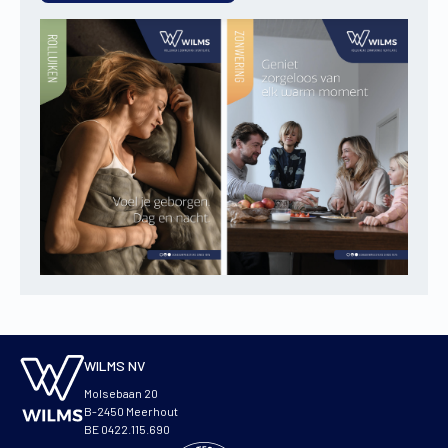
WILMS NV
Molsebaan 20
B-2450 Meerhout
BE 0422.115.690