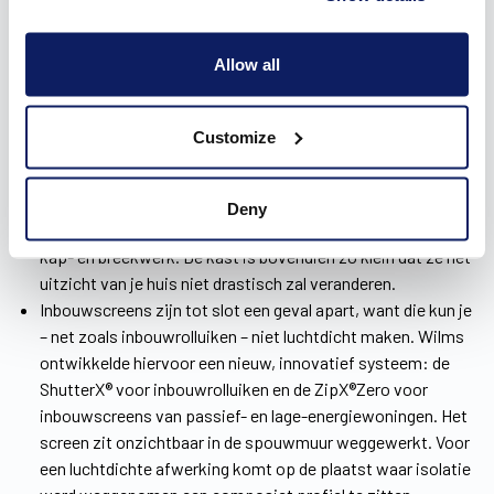
Er zijn
drie soorten zonweringen
voor je huis in Moorsele ter
Allow all
beschikking bij Wilms: voorzet-, inbouw- en opbouwscreens.
Opbouwscreens zijn uiterst geschikt voor een
nieuwbouwwoning. Ze worden namelijk samen met de
Customize
ramen als één geheel geïnstalleerd. Het warmteverlies blijft
zo beperkt én je werkt ze perfect weg in je interieur.
Voorzetscreens zijn de ideale oplossing bij een renovatie.
Deny
Die worden voor het raam geplaatst, eenvoudig en zonder
kap- en breekwerk. De kast is bovendien zo klein dat ze het
uitzicht van je huis niet drastisch zal veranderen.
Inbouwscreens zijn tot slot een geval apart, want die kun je
– net zoals inbouwrolluiken – niet luchtdicht maken. Wilms
ontwikkelde hiervoor een nieuw, innovatief systeem: de
ShutterX® voor inbouwrolluiken en de ZipX®Zero voor
inbouwscreens van passief- en lage-energiewoningen. Het
screen zit onzichtbaar in de spouwmuur weggewerkt. Voor
een luchtdichte afwerking komt op de plaatst waar isolatie