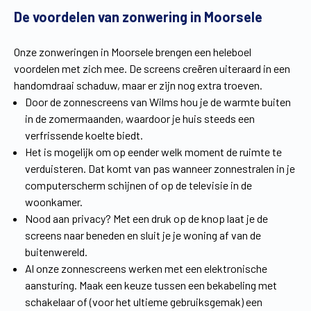
De voordelen van zonwering in Moorsele
Vind een verdeler
Offerte op maat
Gratis brochure
Onze zonweringen in Moorsele brengen een heleboel
voordelen met zich mee. De screens creëren uiteraard in een
handomdraai schaduw, maar er zijn nog extra troeven.
Door de zonnescreens van Wilms hou je de warmte buiten
in de zomermaanden, waardoor je huis steeds een
verfrissende koelte biedt.
Het is mogelijk om op eender welk moment de ruimte te
verduisteren. Dat komt van pas wanneer zonnestralen in je
computerscherm schijnen of op de televisie in de
woonkamer.
Nood aan privacy? Met een druk op de knop laat je de
screens naar beneden en sluit je je woning af van de
buitenwereld.
Al onze zonnescreens werken met een elektronische
aansturing. Maak een keuze tussen een bekabeling met
schakelaar of (voor het ultieme gebruiksgemak) een