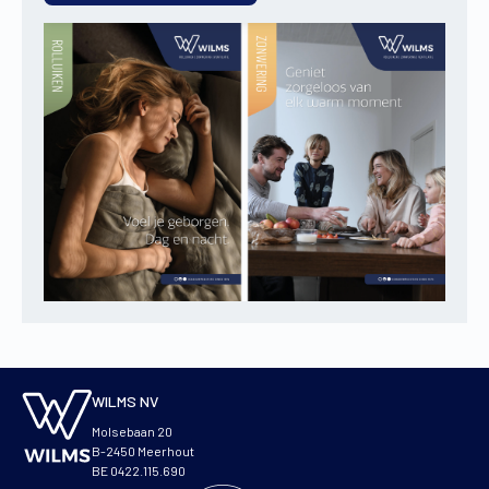
WILMS NV
Molsebaan 20
B-2450 Meerhout
BE 0422.115.690