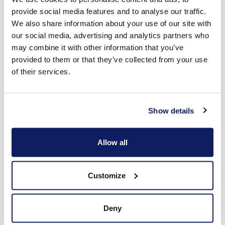
provide social media features and to analyse our traffic.
We also share information about your use of our site with
our social media, advertising and analytics partners who
may combine it with other information that you’ve
provided to them or that they’ve collected from your use
of their services.
Afwerking op maat voor je zonwering in Olen
Show details
Elk huis heeft een bepaald karakter. Het is dan ook niet meer
dan logisch dat je jouw zonwering in Olen wil afwerken
Allow all
volgens jouw behoeften. Zoek je een verduisterende stof, of
liever een lichtdoorlatende? Mogelijkheden bij de vleet! De
kleur van het doek doen we passen bij je rolluiken en ramen,
Customize
zodat je een harmonieus geheel bekomt. Er zijn tot slot nog
verscheidene kasttypes en een groot aanbod kleuren voor
Deny
zowel de geleiders als de kast. Dankzij onze eigen lakkerijen
worden alle onderdelen gelakt in een kleur van jouw keuze. Je