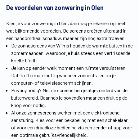
De voordelen van zonwering in Olen
Vind een verdeler
Offerte op maat
Gratis brochure
Kies je voor zonwering in Olen, dan mag je rekenen op heel
wat bijkomende voordelen. De screens creëren uiteraard in
een handomdraai schaduw, maar er zijn nog extra troeven.
De zonnescreens van Wilms houden de warmte buiten in de
zomermaanden, waardoor je huis steeds een verfrissende
koelte biedt.
Je kan op eender welk moment een ruimte verduisteren.
Dat is uitermate nuttig wanneer zonnestralen op je
computer- of televisiescherm schijnen.
Privacy nodig? Met de screens ben je afgezonderd van de
buitenwereld. Daar heb je bovendien maar een druk op de
knop voor nodig.
Al onze zonnescreens werken met een elektronische
aansturing. Kies voor een bekabeling met een schakelaar
of voor een draadloze bediening via een zender of app voor
een optimale gebruiksvriendelijkheid.