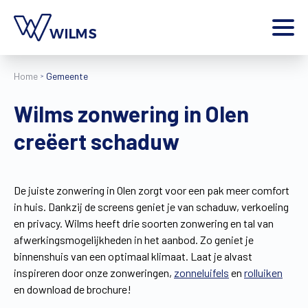
Menu
Home
Gemeente
particulier
Ik ben een
Wilms zonwering in Olen
Home
creëert schaduw
Producten
Inspiratie
Tools
De juiste zonwering in Olen zorgt voor een pak meer comfort
Contact
in huis. Dankzij de screens geniet je van schaduw, verkoeling
Extra
en privacy. Wilms heeft drie soorten zonwering en tal van
Jobs
afwerkingsmogelijkheden in het aanbod. Zo geniet je
binnenshuis van een optimaal klimaat. Laat je alvast
Wilms World
inspireren door onze zonweringen,
zonneluifels
en
rolluiken
NL
en download de brochure!