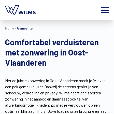
Menu
Home
Gemeente
particulier
Ik ben een
Comfortabel verduisteren
Home
met zonwering in Oost-
Producten
Inspiratie
Vlaanderen
Tools
Contact
Extra
Met de juiste zonwering in Oost-Vlaanderen maak je je leven
een pak gemakkelijker. Dankzij de screens geniet je van
Jobs
schaduw, verkoeling en privacy. Wilms heeft drie soorten
Wilms World
zonwering in het aanbod en daarnaast ook tal van
NL
afwerkingsmogelijkheden. Zo mag je vertrouwen op een
optimaal klimaat in huis. Download nu onze brochure en laat