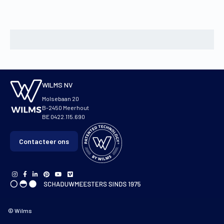
WILMS NV
Molsebaan 20
B-2450 Meerhout
BE 0422.115.690
Contacteer ons
© Wilms