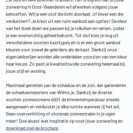
zonwering in Oost-Vlaanderen wil afwerken volgens jouw
behoeften. Wil je een stof die licht doorlaat, of liever een die
verduistert? Je kiest uit een ruim aanbod aan opties! De kleur
van het doek doen we passen bij je rolluiken en ramen, zodat
je een evenwichtig geheel bekomt. Tot slot kies je nog uit
verscheidene soorten kasttypes en is er een groot aanbod
kleuren voor zowel de geleiders als de kast. Dankzij onze
eigen lakkerijen worden alle onderdelen voorzien van een kleur
naar keuze. Zo past je kwaliteitsvolle zonwering helemaal bij
jouw stijl en woning.
Maximaal genieten van de schaduw én de zon, dat garanderen
de schaduwmeesters van Wilms je. Dankzij de diverse
soorten zonnescreens blijft de binnentemperatuur steeds
aangenaam en verduister je elke ruimte wanneer jij het wil.
Geen oververhitting of storende zonnestralen in je ogen
meer! Doe alvast wat inspiratie op voor jouw zonwering en
download snel de brochure
.