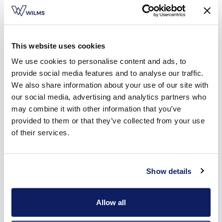
als één geheel in de woning geïnstalleerd. Zo blijft het
warmteverlies beperkt én werk je ze perfect weg in je
interieur.
Voorzetscreens zijn de ideale oplossing wanneer je
This website uses cookies
renoveert. Hier komt geen kap- en breekwerk aan te pas,
We use cookies to personalise content and ads, to
want de screens worden eenvoudig voor het raam
provide social media features and to analyse our traffic.
geplaatst. De kast is bovendien zo klein, dat je niet
We also share information about your use of our site with
bezorgd hoeft te zijn over het uitzicht van je huis.
our social media, advertising and analytics partners who
Inbouwscreens zijn een geval apart. Die kunnen – net zoals
may combine it with other information that you’ve
inbouwrolluiken – onmogelijk luchtdicht gemaakt worden.
provided to them or that they’ve collected from your use
Hiervoor bedacht Wilms een innovatief systeem: de
of their services.
ZipX®Zero voor inbouwscreens van passief- en lage-
energiewoningen en de ShutterX® voor inbouwrolluiken.
Het screen zit onzichtbaar in de spouwmuur weggewerkt.
Op de plaats waar isolatie werd weggenomen, komt een
Show details
composiet profiel te zitten voor een luchtdichte
afwerking.
Allow all
Meer weten over onze soorten zonwering en de ZipX®Zero?