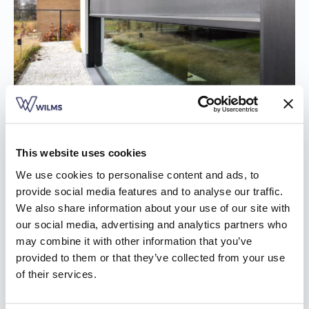
Afwerking op maat voor je zonwering in
This website uses cookies
Overrepen
We use cookies to personalise content and ads, to
provide social media features and to analyse our traffic.
Elk huis heeft zijn eigen karakter. Je wil de zonwering in
We also share information about your use of our site with
Overrepen dan ook afwerken volgens jouw behoeftes, dat is
our social media, advertising and analytics partners who
niet meer dan logisch. Wil je een verduisterende stof, of liever
may combine it with other information that you’ve
een lichtdoorlatende? Er is een ruim aanbod aan
provided to them or that they’ve collected from your use
mogelijkheden. De kleur van het doek sluit aan bij je ramen en
of their services.
rolluiken, voor een mooi en harmonieus geheel. Tot slot zijn er
nog verscheidene kasttypes en een groot aanbod kleuren