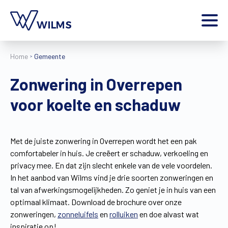
Menu
Home
Gemeente
particulier
Ik ben een
Zonwering in Overrepen
Home
voor koelte en schaduw
Producten
Inspiratie
Tools
Met de juiste zonwering in Overrepen wordt het een pak
Contact
comfortabeler in huis. Je creëert er schaduw, verkoeling en
Extra
privacy mee. En dat zijn slecht enkele van de vele voordelen.
Jobs
In het aanbod van Wilms vind je drie soorten zonweringen en
tal van afwerkingsmogelijkheden. Zo geniet je in huis van een
Wilms World
optimaal klimaat. Download de brochure over onze
NL
zonweringen,
zonneluifels
en
rolluiken
en doe alvast wat
inspiratie op!