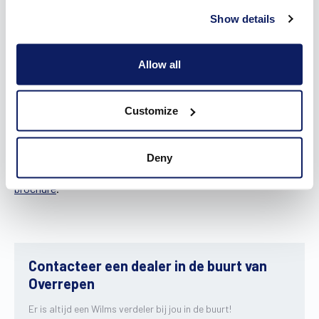
voor zowel de kast als de geleiders. Dankzij onze eigen
lakkerijen worden alle onderdelen gelakt in een kleur van jouw
Show details
keuze. Zo past je kwaliteitsvolle zonwering helemaal bij jouw
stijl en woning.
Allow all
Maximaal genieten van de schaduw én de zon, dat garanderen
we je bij Wilms. Dankzij de verscheidene soorten
Customize
zonnescreens houd je binnen een prettige temperatuur aan
en verduister je elke ruimte wanneer nodig. Nooit meer last
van oververhitting of storende zonnestralen in je ogen! Laat
Deny
je alvast inspireren door onze zonweringen en
download de
brochure
.
Contacteer een dealer in de buurt van
Overrepen
Er is altijd een Wilms verdeler bij jou in de buurt!