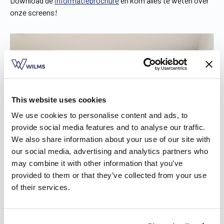
Download de
informatiebrochure
en kom alles te weten over
onze screens!
This website uses cookies
We use cookies to personalise content and ads, to
provide social media features and to analyse our traffic.
We also share information about your use of our site with
our social media, advertising and analytics partners who
may combine it with other information that you’ve
provided to them or that they’ve collected from your use
of their services.
Een geschikte zonwering in Pittem voor elke
bouwsituatie