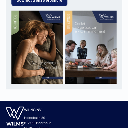
Download onze brochure
WILMS NV
Molsebaan 20
B-2450 Meerhout
BE 0422.115.690