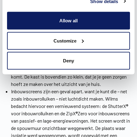
Show details
Wilms heeft
drie soorten zonweringen
voor je woning in
Pittem: voorzet-, inbouw- en opbouwscreens.
Opbouwscreens zijn voor een nieuwbouwwoning uiterst
Allow all
geschikt. Die worden namelijk als één geheel in de woning
geïnstalleerd, samen met de ramen. Zo blijft het
warmteverlies beperkt én werk je ze perfect weg in je
Customize
interieur.
Voorzetscreens zijn de ideale oplossing wanneer je
Deny
renoveert. Die worden eenvoudig voor het raam
geïnstalleerd, zonder dat er kap- en breekwerk aan te pas
komt. De kast is bovendien zo klein, dat je je geen zorgen
hoeft ze maken over het uitzicht van je huis.
Inbouwscreens zijn een geval apart, want je kunt die – net
zoals inbouwrolluiken – niet luchtdicht maken. Wilms
bedacht hiervoor een vernieuwend systeem: de ShutterX®
voor inbouwrolluiken en de ZipX®Zero voor inbouwscreens
van passief- en lage-energiewoningen. Het screen wordt in
de spouwmuur onzichtbaar weggewerkt. De plaats waar
isolatie werd weggenomen, wordt opgevuld met een