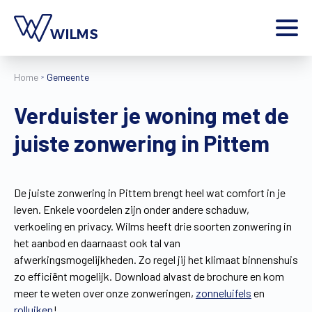
Menu
Home
Gemeente
particulier
Ik ben een
Verduister je woning met de
Home
juiste zonwering in Pittem
Producten
Inspiratie
Tools
De juiste zonwering in Pittem brengt heel wat comfort in je
Contact
leven. Enkele voordelen zijn onder andere schaduw,
Extra
verkoeling en privacy. Wilms heeft drie soorten zonwering in
Jobs
het aanbod en daarnaast ook tal van
afwerkingsmogelijkheden. Zo regel jij het klimaat binnenshuis
Wilms World
zo efficiënt mogelijk. Download alvast de brochure en kom
NL
meer te weten over onze zonweringen,
zonneluifels
en
rolluiken
!