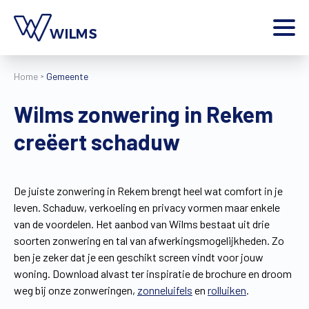
Menu
Home
Gemeente
particulier
Ik ben een
Wilms zonwering in Rekem
Home
creëert schaduw
Producten
Inspiratie
Tools
De juiste zonwering in Rekem brengt heel wat comfort in je
Contact
leven. Schaduw, verkoeling en privacy vormen maar enkele
Extra
van de voordelen. Het aanbod van Wilms bestaat uit drie
Jobs
soorten zonwering en tal van afwerkingsmogelijkheden. Zo
ben je zeker dat je een geschikt screen vindt voor jouw
Wilms World
woning. Download alvast ter inspiratie de brochure en droom
NL
weg bij onze zonweringen,
zonneluifels
en
rolluiken
.