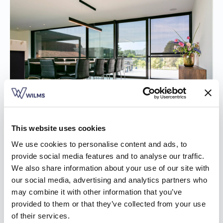
This website uses cookies
Afwerking op maat voor je zonwering in
We use cookies to personalise content and ads, to
Rekem
provide social media features and to analyse our traffic.
We also share information about your use of our site with
Elk huis is anders. Je werkt de zonwering in Rekem dan ook
our social media, advertising and analytics partners who
graag af volgens jouw behoeften, dat is niet meer dan
may combine it with other information that you’ve
logisch. Op zoek naar een stof die verduistert, of eerder licht
provided to them or that they’ve collected from your use
doorlaat? Er zijn tal van mogelijkheden! De kleur van het doek
of their services.