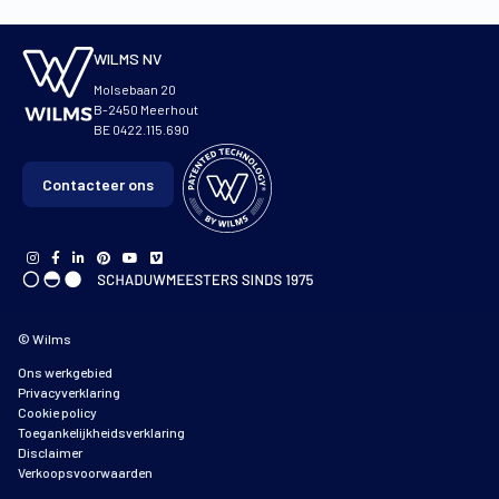
WILMS NV
Molsebaan 20
B-2450 Meerhout
BE 0422.115.690
Contacteer ons
© Wilms
Ons werkgebied
Privacyverklaring
Cookie policy
Toegankelijkheidsverklaring
Disclaimer
Verkoopsvoorwaarden