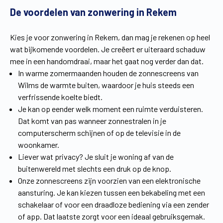
De voordelen van zonwering in Rekem
Vind een verdeler
Offerte op maat
Gratis brochure
Kies je voor zonwering in Rekem, dan mag je rekenen op heel
wat bijkomende voordelen. Je creëert er uiteraard schaduw
mee in een handomdraai, maar het gaat nog verder dan dat.
In warme zomermaanden houden de zonnescreens van
Wilms de warmte buiten, waardoor je huis steeds een
verfrissende koelte biedt.
Je kan op eender welk moment een ruimte verduisteren.
Dat komt van pas wanneer zonnestralen in je
computerscherm schijnen of op de televisie in de
woonkamer.
Liever wat privacy? Je sluit je woning af van de
buitenwereld met slechts een druk op de knop.
Onze zonnescreens zijn voorzien van een elektronische
aansturing. Je kan kiezen tussen een bekabeling met een
schakelaar of voor een draadloze bediening via een zender
of app. Dat laatste zorgt voor een ideaal gebruiksgemak.