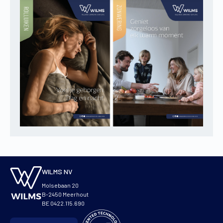
WILMS NV
Molsebaan 20
B-2450 Meerhout
BE 0422.115.690