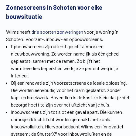
Zonnescreens in Schoten voor elke
Vind een verdeler
Offerte op maat
bouwsituatie
Gratis brochure
Wilms heeft
drie soorten zonweringen
voor je woning in
Schoten: voorzet-, inbouw- en opbouwscreens.
Opbouwscreens zijn uiterst geschikt voor een
nieuwbouwwoning. Ze worden namelijk als één geheel
geplaatst, samen met de ramen. Zo blijft het
warmteverlies beperkt én werk je ze perfect weg in je
interieur.
Bij een renovatie zijn voorzetscreens de ideale oplossing.
Die worden eenvoudig voor het raam geplaatst, zonder
kap- en breekwerk. Bovendien is de kast zo klein dat je niet
bezorgd hoeft te zijn over het uitzicht van je huis.
Inbouwscreens zijn tot slot een geval apart. Die kunnen
onmogelijk luchtdicht worden gemaakt, net zoals
inbouwrolluiken. Hiervoor bedacht Wilms een innovatief
systeem: de ShutterX® voor inbouwrolluiken en de