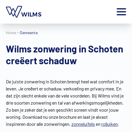
Menu
Home
Gemeente
particulier
Ik ben een
Wilms zonwering in Schoten
Home
creëert schaduw
Producten
Inspiratie
Tools
De juiste zonwering in Schoten brengt heel wat comfort in je
Contact
leven. Je creëert er schaduw, verkoeling en privacy mee. En
Extra
dat zijn slecht enkele van de vele voordelen. Bij Wilms vind je
Jobs
drie soorten zonwering en tal van afwerkingsmogelijkheden.
Zo ben je zeker dat je een geschikt screen vindt voor jouw
Wilms World
woning. Download nu onze brochure en laat je alvast
NL
inspireren door alle zonweringen,
zonneluifels
en
rolluiken
.