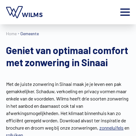
Menu
Home
Gemeente
particulier
Ik ben een
Geniet van optimaal comfort
Home
met zonwering in Sinaai
Producten
Inspiratie
Tools
Met de juiste zonwering in Sinaai maak je je leven een pak
Contact
gemakkelijker. Schaduw, verkoeling en privacy vormen maar
Extra
enkele van de voordelen. Wilms heeft drie soorten zonwering
Jobs
in het aanbod en daarnaast ook tal van
afwerkingsmogelijkheden. Het klimaat binnenhuis kan zo
Wilms World
efficiënt geregeld worden. Download alvast ter inspiratie de
NL
brochure en droom weg bij onze zonweringen,
zonneluifels
en
rolluiken
.