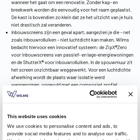
wanneer het gaat om een renovatie. Zonder kap- en
breekwerk worden die eenvoudig voor het raam geplaatst.
De kast is bovendien zo klein dat ze het uitzicht van je huis
niet drastisch zal veranderen.
Inbouwscreens zijn een geval apart, aangezien je die – net
zoals inbouwrolluiken – niet luchtdicht kan maken. Wilms
bedacht hiervoor een innovatief systeem: de ZipX®Zero
voor inbouwscreens van passief- en lage-energiewoningen
en de ShutterX® voor inbouwrolluiken. In de spouwmuur zit
het screen onzichtbaar weggewerkt. Voor een luchtdichte
afwerking wordt de plaats waar isolatie werd
weggenomen, opgevuld met een composiet profiel.
Meer weten over onze soorten zonwering en de ZipX®Zero?
Ontdek het in de
brochure
!
This website uses cookies
We use cookies to personalise content and ads, to
provide social media features and to analyse our traffic.