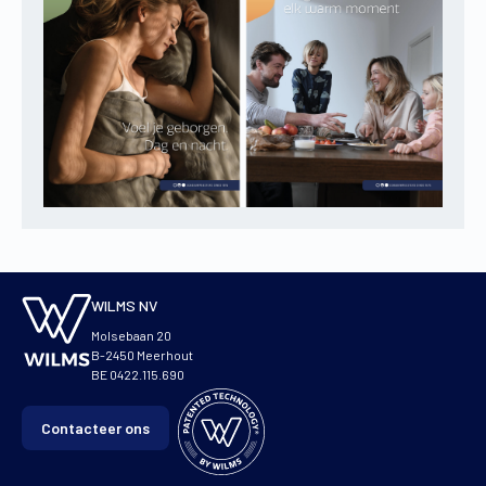
WILMS NV
Molsebaan 20
B-2450 Meerhout
BE 0422.115.690
Contacteer ons