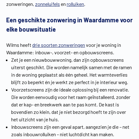
zonweringen,
zonneluifels
en
rolluiken
.
Vind een verdeler
Offerte op maat
Een geschikte zonwering in Waardamme voor
Gratis brochure
elke bouwsituatie
Wilms heeft
drie soorten zonweringen
voor je woning in
Waardamme: inbouw-, voorzet- en opbouwscreens.
Zet je een nieuwbouwwoning, dan zijn opbouwscreens
uiterst geschikt. Die worden namelijk samen met de ramen
in de woning geplaatst als één geheel. Het warmteverlies
blijft zo beperkt én je werkt ze perfect in je interieur weg.
Voorzetscreens zijn de ideale oplossing bij een renovatie.
Die worden eenvoudig voor het raam geïnstalleerd, zonder
dat er kap- en breekwerk aan te pas komt. De kast is
bovendien zo klein, dat je niet bezorgd hoeft te zijn over
het uitzicht van je huis.
Inbouwscreens zijn een geval apart, aangezien je die – net
zoals inbouwrolluiken – niet luchtdicht kan maken.