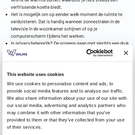
verfrissende koelte biedt.
Het is mogelijk om op eender welk moment de ruimte te
verduisteren. Dat is handig wanneer zonnestralen in de
televisie in de woonkamer schijnen of op je
computerscherm tijdens het werken.
Is privacy belangrijk? De screens gaan met slechts een druk
op de knop naar beneden, waardoor jij je woning makkelijk
van de buitenwereld afsluit.
Voor onze zonnescreens kozen we voor een elektronische
aansturing. Je kiest tussen een bekabeling met een
This website uses cookies
schakelaar of voor een draadloze bediening via zender of
We use cookies to personalise content and ads, to
app.
provide social media features and to analyse our traffic.
Hinderlijke beestjes komen er niet in, aangezien onze
We also share information about your use of our site with
screens insectenwerend zijn.
our social media, advertising and analytics partners who
may combine it with other information that you’ve
Download de
inspiratiebrochure
en ontdek zelf alle
provided to them or that they’ve collected from your use
voordelen!
of their services.