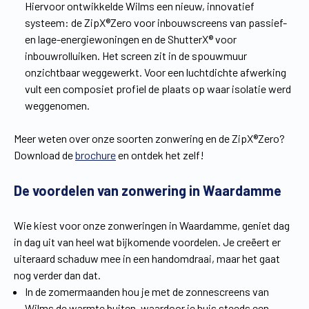
Hiervoor ontwikkelde Wilms een nieuw, innovatief
systeem: de ZipX®Zero voor inbouwscreens van passief-
en lage-energiewoningen en de ShutterX® voor
inbouwrolluiken. Het screen zit in de spouwmuur
onzichtbaar weggewerkt. Voor een luchtdichte afwerking
vult een composiet profiel de plaats op waar isolatie werd
weggenomen.
Meer weten over onze soorten zonwering en de ZipX®Zero?
Download de
brochure
en ontdek het zelf!
De voordelen van zonwering in Waardamme
Wie kiest voor onze zonweringen in Waardamme, geniet dag
in dag uit van heel wat bijkomende voordelen. Je creëert er
uiteraard schaduw mee in een handomdraai, maar het gaat
nog verder dan dat.
In de zomermaanden hou je met de zonnescreens van
Wilms de warmte buiten, waardoor je huis steeds een