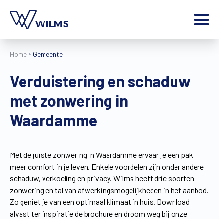
Menu
Home
Gemeente
particulier
Ik ben een
Verduistering en schaduw
Home
met zonwering in
Producten
Inspiratie
Waardamme
Tools
Contact
Extra
Met de juiste zonwering in Waardamme ervaar je een pak
meer comfort in je leven. Enkele voordelen zijn onder andere
Jobs
schaduw, verkoeling en privacy. Wilms heeft drie soorten
Wilms World
zonwering en tal van afwerkingsmogelijkheden in het aanbod.
NL
Zo geniet je van een optimaal klimaat in huis. Download
alvast ter inspiratie de brochure en droom weg bij onze