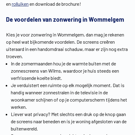
en
rolluiken
en download de brochure!
Vind een verdeler
Offerte op maat
De voordelen van zonwering in Wommelgem
Gratis brochure
Kies je voor zonwering in Wommelgem, dan mag je rekenen
op heel wat bijkomende voordelen. De screens creëren
uiteraard in een handomdraai schaduw, maar er zijn nog extra
troeven.
In de zomermaanden hou je de warmte buiten met de
zonnescreens van Wilms, waardoor je huis steeds een
verfrissende koelte biedt.
Je verduistert een ruimte op elk mogelijk moment. Dat is
handig wanneer zonnestralen in de televisie in de
woonkamer schijnen of op je computerscherm tijdens het
werken.
Liever wat privacy? Met slechts een druk op de knop gaan
de screens naar beneden en is je woning afgesloten van de
buitenwereld.