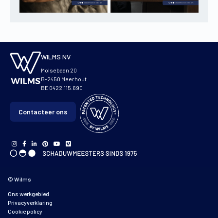
WILMS NV
Molsebaan 20
B-2450 Meerhout
BE 0422.115.690
Contacteer ons
© Wilms
Ons werkgebied
Privacyverklaring
Cookie policy