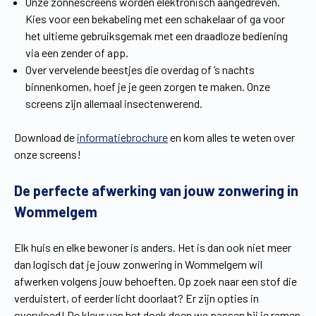
Onze zonnescreens worden elektronisch aangedreven.
Kies voor een bekabeling met een schakelaar of ga voor
het ultieme gebruiksgemak met een draadloze bediening
via een zender of app.
Over vervelende beestjes die overdag of ’s nachts
binnenkomen, hoef je je geen zorgen te maken. Onze
screens zijn allemaal insectenwerend.
Download de
informatiebrochure
en kom alles te weten over
onze screens!
De perfecte afwerking van jouw zonwering in
Wommelgem
Elk huis en elke bewoner is anders. Het is dan ook niet meer
dan logisch dat je jouw zonwering in Wommelgem wil
afwerken volgens jouw behoeften. Op zoek naar een stof die
verduistert, of eerder licht doorlaat? Er zijn opties in
overvloed! De kleur van het doek doen we passen bij je ramen