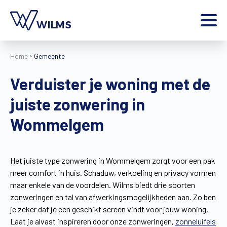
Menu
Home
Gemeente
particulier
Ik ben een
Verduister je woning met de
Home
juiste zonwering in
Producten
Inspiratie
Wommelgem
Tools
Contact
Extra
Het juiste type zonwering in Wommelgem zorgt voor een pak
meer comfort in huis. Schaduw, verkoeling en privacy vormen
Jobs
maar enkele van de voordelen. Wilms biedt drie soorten
Wilms World
zonweringen en tal van afwerkingsmogelijkheden aan. Zo ben
NL
je zeker dat je een geschikt screen vindt voor jouw woning.
Laat je alvast inspireren door onze zonweringen,
zonneluifels