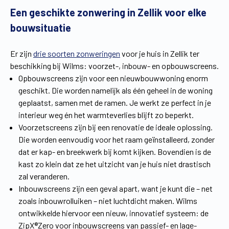
Een geschikte zonwering in Zellik voor elke
Vind een verdeler
Offerte op maat
bouwsituatie
Gratis brochure
Er zijn
drie soorten zonweringen
voor je huis in Zellik ter
beschikking bij Wilms: voorzet-, inbouw- en opbouwscreens.
Opbouwscreens zijn voor een nieuwbouwwoning enorm
geschikt. Die worden namelijk als één geheel in de woning
geplaatst, samen met de ramen. Je werkt ze perfect in je
interieur weg én het warmteverlies blijft zo beperkt.
Voorzetscreens zijn bij een renovatie de ideale oplossing.
Die worden eenvoudig voor het raam geïnstalleerd, zonder
dat er kap- en breekwerk bij komt kijken. Bovendien is de
kast zo klein dat ze het uitzicht van je huis niet drastisch
zal veranderen.
Inbouwscreens zijn een geval apart, want je kunt die – net
zoals inbouwrolluiken – niet luchtdicht maken. Wilms
ontwikkelde hiervoor een nieuw, innovatief systeem: de
ZipX®Zero voor inbouwscreens van passief- en lage-