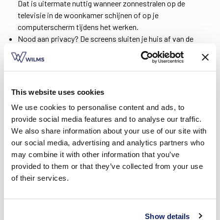
Dat is uitermate nuttig wanneer zonnestralen op de
televisie in de woonkamer schijnen of op je
computerscherm tijdens het werken.
Nood aan privacy? De screens sluiten je huis af van de
buitenwereld met slechts een druk op de knop.
Al onze zonnescreens zijn elektronisch aangedreven. Een
bekabeling met een schakelaar is mogelijk of (voor het
ultieme gebruiksgemak) een draadloze bediening via een
This website uses cookies
zender of app.
We use cookies to personalise content and ads, to
Over vervelende beestjes maak je je trouwens geen zorgen,
provide social media features and to analyse our traffic.
want al onze screens zijn insectenwerend.
We also share information about your use of our site with
our social media, advertising and analytics partners who
In de
informatiebrochure
kom je alles te weten over onze
may combine it with other information that you’ve
screens. Download ‘m nu!
provided to them or that they’ve collected from your use
of their services.
Show details