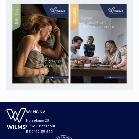
WILMS NV
Molsebaan 20
B-2450 Meerhout
BE 0422.115.690