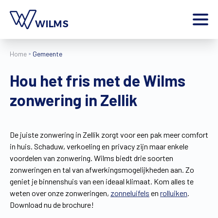
Menu
Home
Gemeente
particulier
Ik ben een
Hou het fris met de Wilms
Home
zonwering in Zellik
Producten
Inspiratie
Tools
De juiste zonwering in Zellik zorgt voor een pak meer comfort
Contact
in huis. Schaduw, verkoeling en privacy zijn maar enkele
Extra
voordelen van zonwering. Wilms biedt drie soorten
Jobs
zonweringen en tal van afwerkingsmogelijkheden aan. Zo
geniet je binnenshuis van een ideaal klimaat. Kom alles te
Wilms World
weten over onze zonweringen,
zonneluifels
en
rolluiken
.
NL
Download nu de brochure!