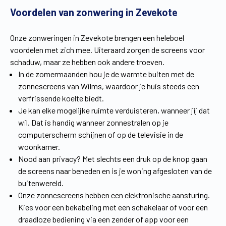
Voordelen van zonwering in Zevekote
Vind een verdeler
Offerte op maat
Gratis brochure
Onze zonweringen in Zevekote brengen een heleboel
voordelen met zich mee. Uiteraard zorgen de screens voor
schaduw, maar ze hebben ook andere troeven.
In de zomermaanden hou je de warmte buiten met de
zonnescreens van Wilms, waardoor je huis steeds een
verfrissende koelte biedt.
Je kan elke mogelijke ruimte verduisteren, wanneer jij dat
wil. Dat is handig wanneer zonnestralen op je
computerscherm schijnen of op de televisie in de
woonkamer.
Nood aan privacy? Met slechts een druk op de knop gaan
de screens naar beneden en is je woning afgesloten van de
buitenwereld.
Onze zonnescreens hebben een elektronische aansturing.
Kies voor een bekabeling met een schakelaar of voor een
draadloze bediening via een zender of app voor een