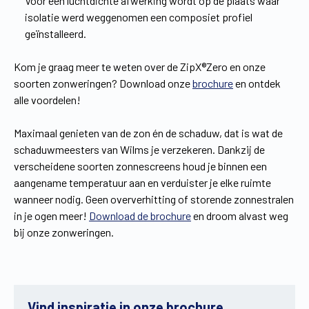
Voor een luchtdichte afwerking wordt op de plaats waar
isolatie werd weggenomen een composiet profiel
geïnstalleerd.
Kom je graag meer te weten over de ZipX®Zero en onze
soorten zonweringen? Download onze
brochure
en ontdek
alle voordelen!
Maximaal genieten van de zon én de schaduw, dat is wat de
schaduwmeesters van Wilms je verzekeren. Dankzij de
verscheidene soorten zonnescreens houd je binnen een
aangename temperatuur aan en verduister je elke ruimte
wanneer nodig. Geen oververhitting of storende zonnestralen
in je ogen meer!
Download de brochure
en droom alvast weg
bij onze zonweringen.
Vind inspiratie in onze brochure