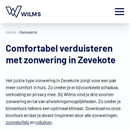
Menu
Home
Gemeente
particulier
Ik ben een
Comfortabel verduisteren
Home
met zonwering in Zevekote
Producten
Inspiratie
Tools
Het juiste type zonwering in Zevekote zorgt voor een pak
Contact
meer comfort in huis. Zo creëer je er bijvoorbeeld schaduw,
Extra
verkoeling en privacy mee. Bij Wilms vind je drie soorten
Jobs
zonwering en tal van afwerkingsmogelijkheden. Zo creëer je
binnenhuis telkens een optimaal klimaat. Download nu onze
Wilms World
brochure en laat je alvast inspireren door alle zonweringen,
NL
zonneluifels
en
rolluiken
.