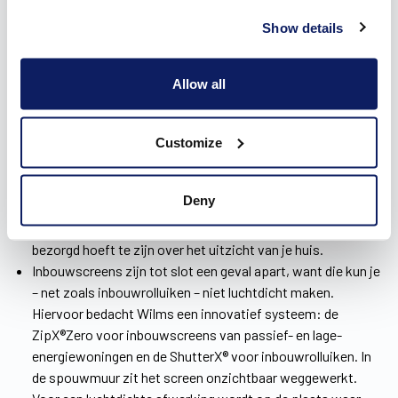
bouwsituatie
Show details
Wilms heeft
drie soorten zonweringen
voor je huis in
Zevekote: opbouw-, inbouw- en voorzetscreens.
Allow all
Voor een nieuwbouwwoning zijn opbouwscreens enorm
geschikt. Samen met de ramen worden die namelijk als één
geheel in de woning geplaatst. Je werkt ze perfect in je
Customize
interieur weg én het warmteverlies blijft zo beperkt.
Bij een renovatie zijn voorzetscreens de ideale oplossing.
Deny
Die worden eenvoudig voor het raam geïnstalleerd, zonder
kap- en breekwerk. Bovendien is de kast zo klein dat je niet
bezorgd hoeft te zijn over het uitzicht van je huis.
Inbouwscreens zijn tot slot een geval apart, want die kun je
– net zoals inbouwrolluiken – niet luchtdicht maken.
Hiervoor bedacht Wilms een innovatief systeem: de
ZipX®Zero voor inbouwscreens van passief- en lage-
energiewoningen en de ShutterX® voor inbouwrolluiken. In
de spouwmuur zit het screen onzichtbaar weggewerkt.