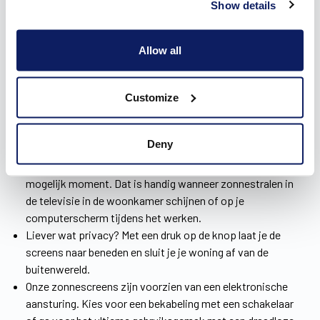
Show details
Alle voordelen van je zonwering in Zottegem
Allow all
Onze zonweringen in Zottegem brengen een heleboel
voordelen met zich mee. De screens creëren uiteraard in een
handomdraai schaduw, maar er zijn nog extra troeven.
Customize
Door de zonnescreens van Wilms hou je in de
zomermaanden de warmte buiten, waardoor je huis steeds
Deny
een verfrissende koelte biedt.
Een ruimte verduisteren doe je wanneer jij het wil, op elk
mogelijk moment. Dat is handig wanneer zonnestralen in
de televisie in de woonkamer schijnen of op je
computerscherm tijdens het werken.
Liever wat privacy? Met een druk op de knop laat je de
screens naar beneden en sluit je je woning af van de
buitenwereld.
Onze zonnescreens zijn voorzien van een elektronische
aansturing. Kies voor een bekabeling met een schakelaar