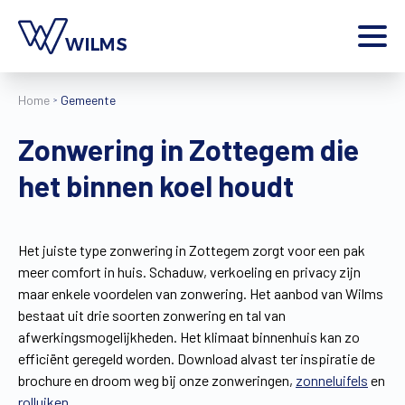
Menu
Home
Gemeente
particulier
Ik ben een
Zonwering in Zottegem die
Home
het binnen koel houdt
Producten
Inspiratie
Tools
Het juiste type zonwering in Zottegem zorgt voor een pak
Contact
meer comfort in huis. Schaduw, verkoeling en privacy zijn
Extra
maar enkele voordelen van zonwering. Het aanbod van Wilms
Jobs
bestaat uit drie soorten zonwering en tal van
afwerkingsmogelijkheden. Het klimaat binnenhuis kan zo
Wilms World
efficiënt geregeld worden. Download alvast ter inspiratie de
NL
brochure en droom weg bij onze zonweringen,
zonneluifels
en
rolluiken
.