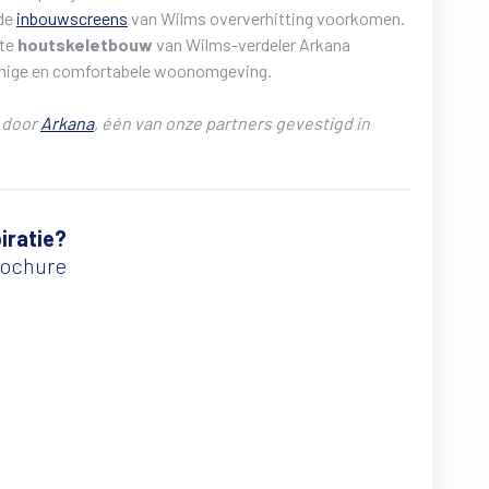
rde
inbouwscreens
van Wilms oververhitting voorkomen.
nte
houtskeletbouw
van Wilms-verdeler Arkana
uinige en comfortabele woonomgeving.
d door
Arkana
, één van onze partners gevestigd in
iratie?
rochure