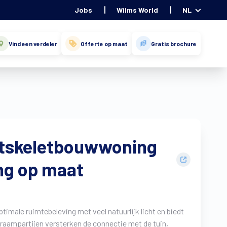
Jobs
Wilms World
NL
Vind een verdeler
Offerte op maat
Gratis brochure
tskeletbouwwoning
ng op maat
imale ruimtebeleving met veel natuurlijk licht en biedt
aampartijen versterken de connectie met de tuin,