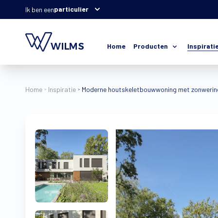
particulier
Ik ben een
Home
Producten
Inspirati
Home
Inspiratie
Moderne houtskeletbouwwoning met zonwerin