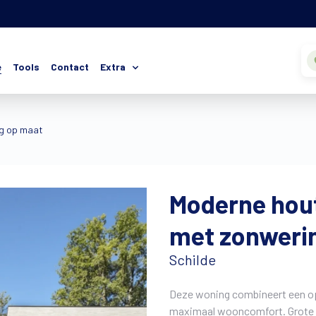
e
Tools
Contact
Extra
g op maat
Moderne hou
met zonweri
Schilde
Deze woning combineert een opt
maximaal wooncomfort. Grote r