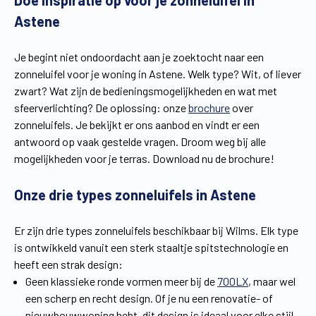
Doe inspiratie op voor je zonneluifel in
Vind een verdeler
Offerte op maat
Astene
Gratis brochure
Je begint niet ondoordacht aan je zoektocht naar een
zonneluifel voor je woning in Astene. Welk type? Wit, of liever
zwart? Wat zijn de bedieningsmogelijkheden en wat met
sfeerverlichting? De oplossing: onze
brochure
over
zonneluifels. Je bekijkt er ons aanbod en vindt er een
antwoord op vaak gestelde vragen. Droom weg bij alle
mogelijkheden voor je terras. Download nu de brochure!
Onze drie types zonneluifels in Astene
Er zijn drie types zonneluifels beschikbaar bij Wilms. Elk type
is ontwikkeld vanuit een sterk staaltje spitstechnologie en
heeft een strak design:
Geen klassieke ronde vormen meer bij de
700LX
, maar wel
een scherp en recht design. Of je nu een renovatie- of
nieuwbouwwoning hebt, dit design is ideaal voor elke stijl.