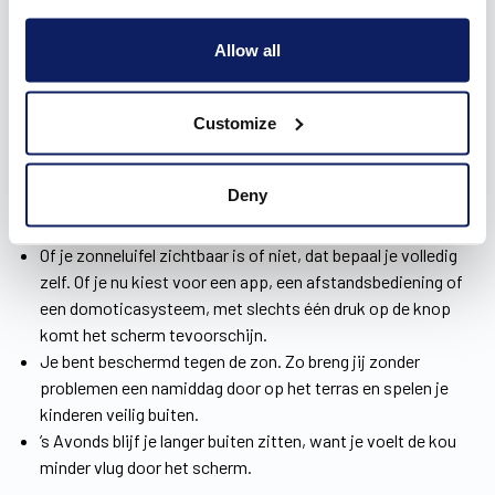
Allow all
De voordelen van een zonnescherm in Astene
Customize
Je geniet meer en langer van je tuin en terras dankzij een
Deny
zonnescherm
in Astene. Er gaan dan ook heel wat voordelen
gepaard met zo'n scherm.
Of je zonneluifel zichtbaar is of niet, dat bepaal je volledig
zelf. Of je nu kiest voor een app, een afstandsbediening of
een domoticasysteem, met slechts één druk op de knop
komt het scherm tevoorschijn.
Je bent beschermd tegen de zon. Zo breng jij zonder
problemen een namiddag door op het terras en spelen je
kinderen veilig buiten.
’s Avonds blijf je langer buiten zitten, want je voelt de kou
minder vlug door het scherm.