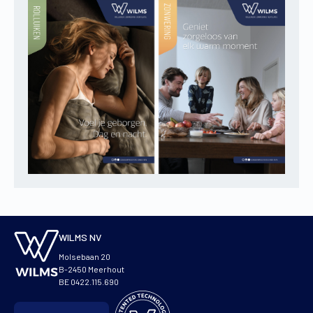
WILMS NV
Molsebaan 20
B-2450 Meerhout
BE 0422.115.690