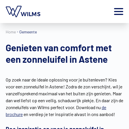
Menu
Home
Gemeente
particulier
Ik ben een
Genieten van comfort met
Home
een zonneluifel in Astene
Producten
Inspiratie
Tools
Op zoek naar de ideale oplossing voor je buitenleven? Kies
Contact
voor een zonneluifel in Astene! Zodra de zon verschijnt, wil je
Extra
vanzelfsprekend maximaal van het buiten zijn genieten. Maar
Jobs
dan wel liefst op een veilig, schaduwrijk plekje. En daar zijn de
zonneluifels van Wilms perfect voor. Download nu
de
Wilms World
brochure
en verdiep je ter inspiratie alvast in ons aanbod!
NL