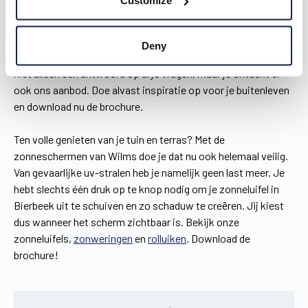
Customize
Het is geen makkelijk taak om een zonneluifel voor je woning
in Bierbeek te kiezen. Welk model? Zwart, of toch eerder wit?
Hoe kan je de luifel bedienen? En wat met sfeerverlichting?
Deny
Alle nodige informatie vind je in onze
brochures
. Je vindt er
niet alleen een antwoord op al je vragen, maar je ontdekt er
ook ons aanbod. Doe alvast inspiratie op voor je buitenleven
en download nu de brochure.
Ten volle genieten van je tuin en terras? Met de
zonneschermen van Wilms doe je dat nu ook helemaal veilig.
Van gevaarlijke uv-stralen heb je namelijk geen last meer. Je
hebt slechts één druk op te knop nodig om je zonneluifel in
Bierbeek uit te schuiven en zo schaduw te creëren. Jij kiest
dus wanneer het scherm zichtbaar is. Bekijk onze
zonneluifels,
zonweringen
en
rolluiken
. Download de
brochure!