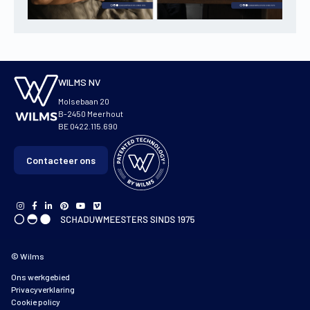
WILMS NV
Molsebaan 20
B-2450 Meerhout
BE 0422.115.690
Contacteer ons
© Wilms
Ons werkgebied
Privacyverklaring
Cookie policy