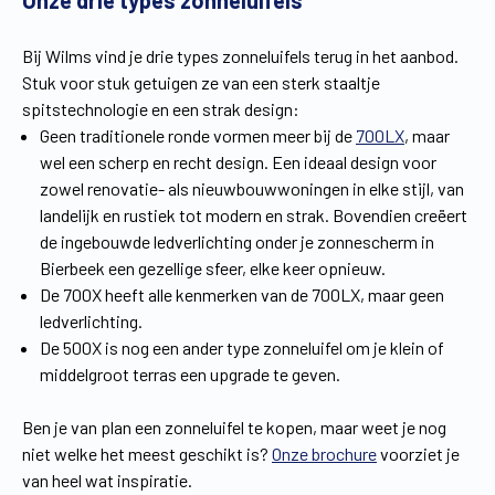
Onze drie types zonneluifels
Vind een verdeler
Offerte op maat
Bij Wilms vind je drie types zonneluifels terug in het aanbod.
Gratis brochure
Stuk voor stuk getuigen ze van een sterk staaltje
spitstechnologie en een strak design:
Geen traditionele ronde vormen meer bij de
700LX
, maar
wel een scherp en recht design. Een ideaal design voor
zowel renovatie- als nieuwbouwwoningen in elke stijl, van
landelijk en rustiek tot modern en strak. Bovendien creëert
de ingebouwde ledverlichting onder je zonnescherm in
Bierbeek een gezellige sfeer, elke keer opnieuw.
De 700X heeft alle kenmerken van de 700LX, maar geen
ledverlichting.
De 500X is nog een ander type zonneluifel om je klein of
middelgroot terras een upgrade te geven.
Ben je van plan een zonneluifel te kopen, maar weet je nog
niet welke het meest geschikt is?
Onze brochure
voorziet je
van heel wat inspiratie.