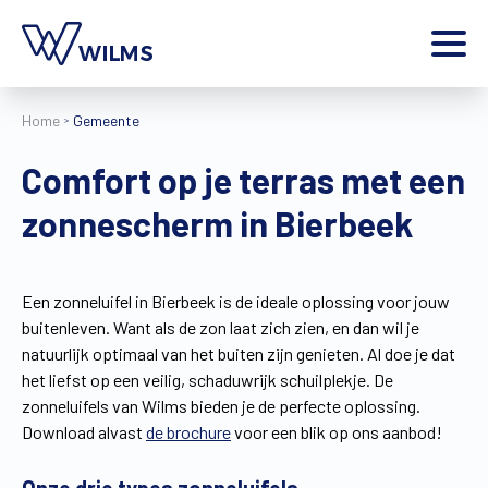
Menu
Home
Gemeente
particulier
Ik ben een
Comfort op je terras met een
Home
zonnescherm in Bierbeek
Producten
Inspiratie
Tools
Een zonneluifel in Bierbeek is de ideale oplossing voor jouw
Contact
buitenleven. Want als de zon laat zich zien, en dan wil je
Extra
natuurlijk optimaal van het buiten zijn genieten. Al doe je dat
Jobs
het liefst op een veilig, schaduwrijk schuilplekje. De
zonneluifels van Wilms bieden je de perfecte oplossing.
Wilms World
Download alvast
de brochure
voor een blik op ons aanbod!
NL