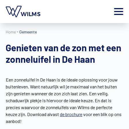
Menu
Home
Gemeente
particulier
Ik ben een
Genieten van de zon met een
Home
zonneluifel in De Haan
Producten
Inspiratie
Tools
Een zonneluifel in De Haan is de ideale oplossing voor jouw
Contact
buitenleven. Want natuurlijk wil je maximaal van het buiten
Extra
zijn genieten wanneer de zon zich laat zien. Een veilig,
Jobs
schaduwrijk plekje is hiervoor de ideale keuze. En dat is
precies waarvoor de zonneluifels van Wilms de perfecte
Wilms World
keuze zijn. Download alvast
de brochure
voor een blik op ons
NL
aanbod!