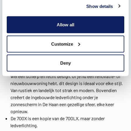
Show details
Allow all
Onze drie types zonneluifels
Customize
Bij Wilms vind je drie types zonneluifels terug in het aanbod.
Ze getuigen van een sterk staaltje spitstechnologie in een
strak design:
Deny
Geen traditionele ronde vormen meer bij de
700LX
, maar
wel een scherp en recht design. Of je nu een renovatie- of
nieuwbouwwoning hebt, dit design is ideaal voor elke stijl.
Van rustiek en landelijk tot strak en modern. Bovendien
creëert de ingebouwde ledverlichting onder je
zonnescherm in De Haan een gezellige sfeer, elke keer
opnieuw.
De 700X is een kopie van de 700LX, maar zonder
ledverlichting.