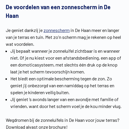
De voordelen van een zonnescherm in De
Vind een verdeler
Offerte op maat
Haan
Gratis brochure
Je geniet dankzij je
zonnescherm
in De Haan meer en langer
van je terras en tuin. Met zo'n scherm mag je rekenen op heel
wat voordelen.
Jij bepaalt wanneer je zonneluifel zichtbaar is en wanneer
niet. Of je nu kiest voor een afstandsbediening, een app of
een domoticasysteem, met slechts één druk op de knop
laat je het scherm tevoorschijn komen.
Het biedt een optimale bescherming tegen de zon. Zo
geniet jij onbezorgd van een namiddag op het terras en
spelen je kinderen veilig buiten.
Jij geniet ’s avonds langer van een avondje met familie of
vrienden, want door het scherm voel je de kou minder vlug.
Wegdromen bij de zonneluifels in De Haan voor jouw terras?
Download alvast onze brochure!