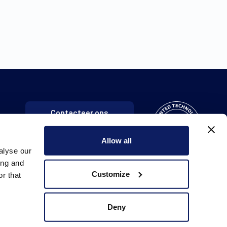
Contacteer ons
Allow all
alyse our
ing and
Customize
r that
Deny
Cookie policy
Toegankelijkheidsverklaring
Disclaimer
Verkoopsvoorwaarden