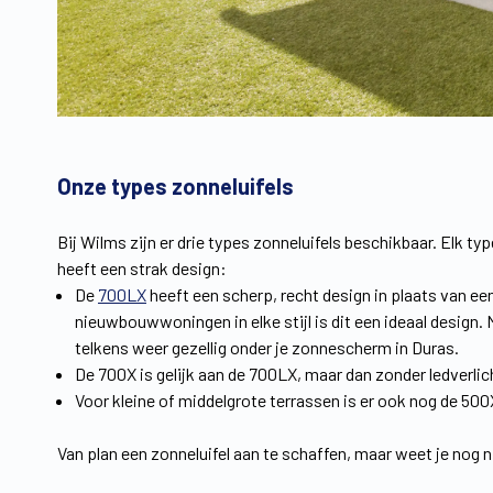
Onze types zonneluifels
Bij Wilms zijn er drie types zonneluifels beschikbaar. Elk ty
heeft een strak design:
De
700LX
heeft een scherp, recht design in plaats van ee
nieuwbouwwoningen in elke stijl is dit een ideaal design.
telkens weer gezellig onder je zonnescherm in Duras.
De 700X is gelijk aan de 700LX, maar dan zonder ledverlic
Voor kleine of middelgrote terrassen is er ook nog de 500
Van plan een zonneluifel aan te schaffen, maar weet je nog 