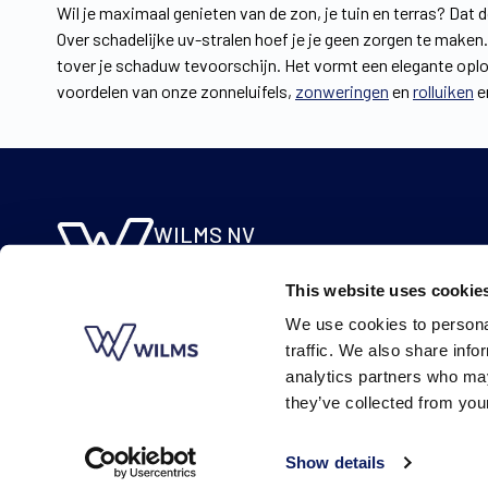
Wil je maximaal genieten van de zon, je tuin en terras? Da
Over schadelijke uv-stralen hoef je je geen zorgen te maken. 
tover je schaduw tevoorschijn. Het vormt een elegante oploss
voordelen van onze zonneluifels,
zonweringen
en
rolluiken
e
WILMS NV
Molsebaan 20
This website uses cookie
B-2450 Meerhout
We use cookies to personal
BE 0422.115.690
traffic. We also share info
analytics partners who may
they’ve collected from your
Show details
© Wilms