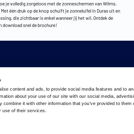
t doe je volledig zorgeloos met de zonneschermen van Wilms.
Met één druk op de knop schuift je zonneluifel in Duras uit en
ing, die zichtbaar is enkel wanneer jij het wil. Ontdek de
n download snel de brochure!
s
ise content and ads, to provide social media features and to an
rmation about your use of our site with our social media, advertis
 combine it with other information that you’ve provided to them o
 use of their services.
Ons werkgebied
Privacyverklaring