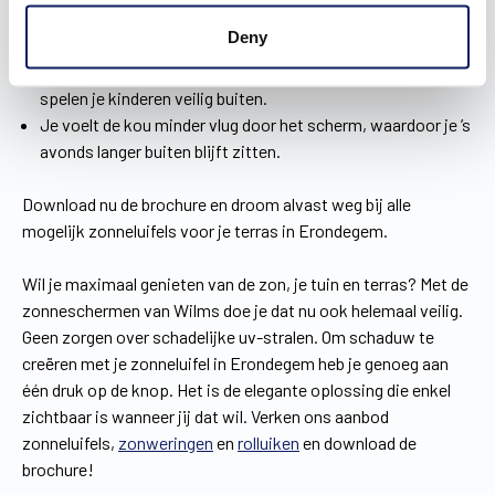
een app of een domoticasysteem.
Deny
Je bent optimaal beschermd tegen felle zonnestralen. Zo
breng jij zorgeloos een namiddag door op het terras en
spelen je kinderen veilig buiten.
Je voelt de kou minder vlug door het scherm, waardoor je ’s
avonds langer buiten blijft zitten.
Download nu de brochure en droom alvast weg bij alle
mogelijk zonneluifels voor je terras in Erondegem.
Wil je maximaal genieten van de zon, je tuin en terras? Met de
zonneschermen van Wilms doe je dat nu ook helemaal veilig.
Geen zorgen over schadelijke uv-stralen. Om schaduw te
creëren met je zonneluifel in Erondegem heb je genoeg aan
één druk op de knop. Het is de elegante oplossing die enkel
zichtbaar is wanneer jij dat wil. Verken ons aanbod
zonneluifels,
zonweringen
en
rolluiken
en download de
brochure!