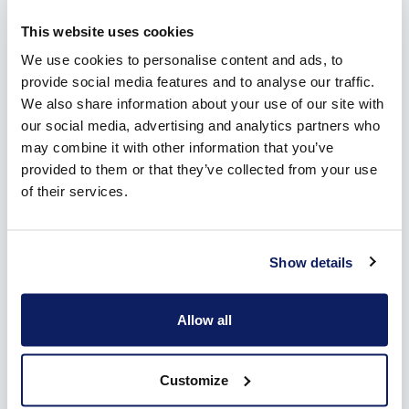
This website uses cookies
We use cookies to personalise content and ads, to
provide social media features and to analyse our traffic.
We also share information about your use of our site with
our social media, advertising and analytics partners who
may combine it with other information that you’ve
provided to them or that they’ve collected from your use
of their services.
De vele voordelen van een zonnescherm in
Erondegem
Show details
Je geniet dankzij je
zonnescherm
in Erondegem meer en
langer van je terras en tuin. Het brengt dan ook heel wat
Allow all
voordelen met zich mee.
Jij bepaalt wanneer je zonneluifel zichtbaar is en wanneer
niet. Met slechts één druk op de knop komt het scherm
Customize
tevoorschijn, of je nu kiest voor een afstandsbediening,