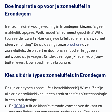
Doe inspiratie op voor je zonneluifel in
Vind een verdeler
Offerte op maat
Erondegem
Gratis brochure
Een zonneluifel voor je woning in Erondegem kiezen, is geen
makkelijk opgave. Welk model is het meest geschikt? Wit of
toch eerder zwart? Hoe kan je de luifel bedienen? En wat met
sfeerverlichting? De oplossing: onze
brochure
over
zonneluifels. Je bladert er door ons aanbod en krijgt een
antwoord op je vragen. Ontdek de mogelijkheden voor jouw
buitenleven. Download hier de brochure!
Kies uit drie types zonneluifels in Erondegem
Er zijn drie types zonneluifels beschikbaar bij Wilms. Ze zijn
alle drie ontwikkeld vanuit een sterk staaltje spitstechnologie
in een strak design:
De
700LX
ruilt de klassieke ronde vormen van de kast en
voorprofielen voor een scherp, recht design. Een ideaal