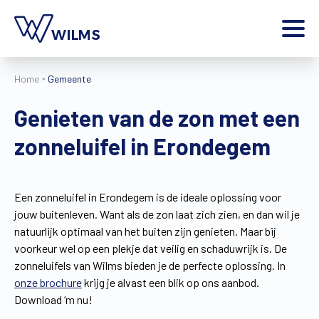
Menu
Home
Gemeente
particulier
Ik ben een
Genieten van de zon met een
Home
zonneluifel in Erondegem
Producten
Inspiratie
Tools
Een zonneluifel in Erondegem is de ideale oplossing voor
Contact
jouw buitenleven. Want als de zon laat zich zien, en dan wil je
Extra
natuurlijk optimaal van het buiten zijn genieten. Maar bij
Jobs
voorkeur wel op een plekje dat veilig en schaduwrijk is. De
zonneluifels van Wilms bieden je de perfecte oplossing. In
Wilms World
onze brochure
krijg je alvast een blik op ons aanbod.
NL
Download ‘m nu!