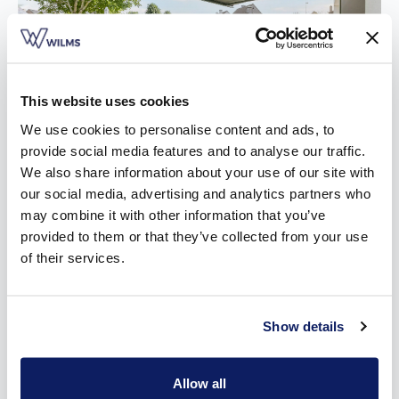
This website uses cookies
We use cookies to personalise content and ads, to
provide social media features and to analyse our traffic.
We also share information about your use of our site with
our social media, advertising and analytics partners who
Kies uit drie types zonneluifels
may combine it with other information that you’ve
provided to them or that they’ve collected from your use
Je vindt drie types zonneluifels in het aanbod van Wilms. Stuk
of their services.
voor stuk getuigen ze van een sterk staaltje spitstechnologie
en een strak design:
De
700LX
gooit de traditionele ronde vormen van de kast
Show details
en voorprofielen overboord en gaat voor een scherp, recht
ontwerp. Van landelijk en rustiek tot modern en strak, voor
Allow all
elke renovatie- of nieuwbouwwoning is dit een ideaal