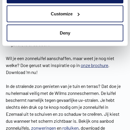
design. Bovendien maak je het telkens weer gezellig onder
je zonnescherm in Ezemaal met de ingebouwde
Customize
ledverlichting.
Alle kenmerken van de 700LX komen ook terug in de 700X,
behalve de ledverlichting.
Deny
Voor wie z’n klein of middelgroot terras een upgrade wil
geven, is er de 500X.
Wil je een zonneluifel aanschaffen, maar weet je nog niet
welke? Doe gerust wat inspiratie op in
onze brochure
.
Download ‘m nu!
In de stralende zon genieten van je tuin en terras? Dat doe je
nu helemaal veilig met de Wilms zonneschermen. De luifel
beschermt namelijk tegen gevaarlijke uv-stralen. Je hebt
slechts één druk op te knop nodig om je zonneluifel in
Ezemaal uit te schuiven en zo schaduw te creëren. Jij kiest
dus wanneer het scherm zichtbaar is. Bekijk ons aanbod
zonneluifels,
zonweringen
en
rolluiken
, download de