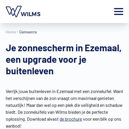
Menu
Home
Gemeente
particulier
Ik ben een
Je zonnescherm in Ezemaal,
Home
een upgrade voor je
Producten
Inspiratie
buitenleven
Tools
Contact
Extra
Verrijk jouw buitenleven in Ezemaal met een zonneluifel. Want
het verschijnen van de zon vraagt om maximaal genieten
Jobs
natuurlijk! Maar dan wel op een plek die veiligheid en schaduw
Wilms World
biedt. De zonneluifels van Wilms bieden je de perfecte
NL
oplossing. Download alvast
de brochure
voor een blik op ons
aanbod!