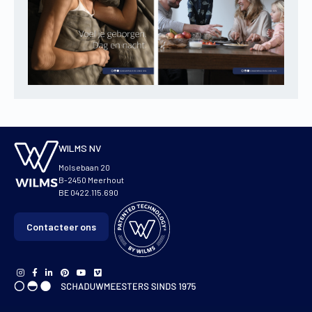
WILMS NV
Molsebaan 20
B-2450 Meerhout
BE 0422.115.690
Contacteer ons