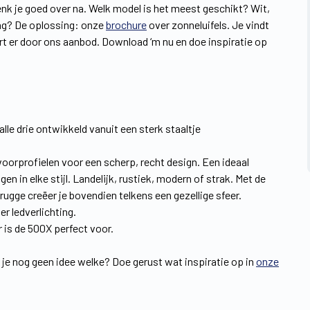
enk je goed over na. Welk model is het meest geschikt? Wit,
ing? De oplossing: onze
brochure
over zonneluifels. Je vindt
 er door ons aanbod. Download ‘m nu en doe inspiratie op
 alle drie ontwikkeld vanuit een sterk staaltje
voorprofielen voor een scherp, recht design. Een ideaal
 in elke stijl. Landelijk, rustiek, modern of strak. Met de
ugge creëer je bovendien telkens een gezellige sfeer.
er ledverlichting.
r is de 500X perfect voor.
 je nog geen idee welke? Doe gerust wat inspiratie op in
onze