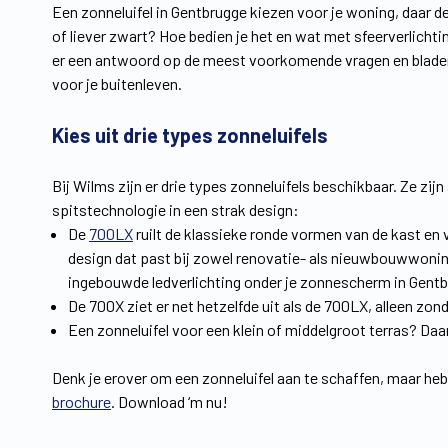
Een zonneluifel in Gentbrugge kiezen voor je woning, daar d
of liever zwart? Hoe bedien je het en wat met sfeerverlicht
er een antwoord op de meest voorkomende vragen en bladert
voor je buitenleven.
Kies uit drie types zonneluifels
Bij Wilms zijn er drie types zonneluifels beschikbaar. Ze zijn
spitstechnologie in een strak design:
De
700LX
ruilt de klassieke ronde vormen van de kast en 
design dat past bij zowel renovatie- als nieuwbouwwoningen
ingebouwde ledverlichting onder je zonnescherm in Gentbr
De 700X ziet er net hetzelfde uit als de 700LX, alleen zond
Een zonneluifel voor een klein of middelgroot terras? Daa
Denk je erover om een zonneluifel aan te schaffen, maar heb
brochure
. Download ‘m nu!