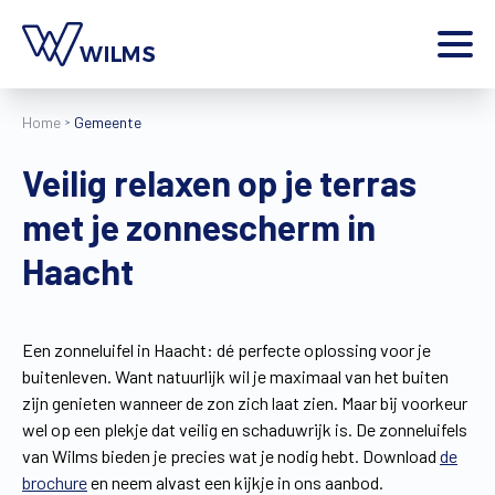
Menu
Home
Gemeente
particulier
Ik ben een
Veilig relaxen op je terras
Home
met je zonnescherm in
Producten
Inspiratie
Haacht
Tools
Contact
Extra
Een zonneluifel in Haacht: dé perfecte oplossing voor je
buitenleven. Want natuurlijk wil je maximaal van het buiten
Jobs
zijn genieten wanneer de zon zich laat zien. Maar bij voorkeur
Wilms World
wel op een plekje dat veilig en schaduwrijk is. De zonneluifels
NL
van Wilms bieden je precies wat je nodig hebt. Download
de
brochure
en neem alvast een kijkje in ons aanbod.