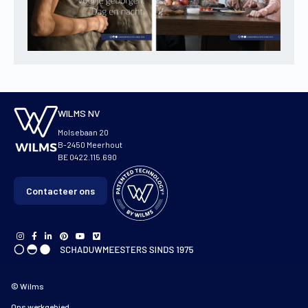
WILMS NV
Molsebaan 20
B-2450 Meerhout
BE 0422.115.690
Contacteer ons
© Wilms
Ons werkgebied