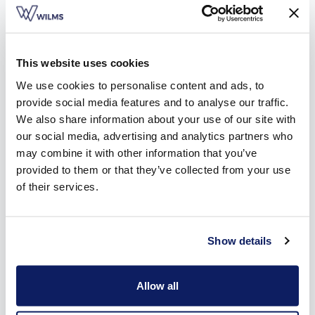
This website uses cookies
We use cookies to personalise content and ads, to
provide social media features and to analyse our traffic.
We also share information about your use of our site with
our social media, advertising and analytics partners who
may combine it with other information that you’ve
Onze types zonneluifels in Haacht
provided to them or that they’ve collected from your use
of their services.
Wilms heeft drie types zonneluifels in de aanbieding. Ze zijn
alle drie ontwikkeld vanuit een sterk staaltje spitstechnologie
in een strak design:
Show details
De kast en voorprofielen van de
700LX
hebben een scherp,
recht design in plaats van de klassieke ronde vormen. Dit
Allow all
design past perfect bij elke renovatie- of
nieuwbouwwoning, of die nu landelijk en rustiek of modern