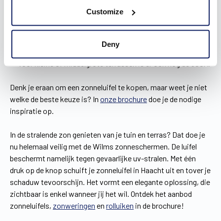
en strak is. Bovendien maak je het telkens weer gezellig
Customize
onder je zonnescherm in Haacht met de ingebouwde
ledverlichting.
De 700X is gelijk aan de 700LX, maar dan zonder
Deny
ledverlichting.
Voor kleine of middelgrote terrassen is er ook nog de 500X.
Denk je eraan om een zonneluifel te kopen, maar weet je niet
welke de beste keuze is? In
onze brochure
doe je de nodige
inspiratie op.
In de stralende zon genieten van je tuin en terras? Dat doe je
nu helemaal veilig met de Wilms zonneschermen. De luifel
beschermt namelijk tegen gevaarlijke uv-stralen. Met één
druk op de knop schuift je zonneluifel in Haacht uit en tover je
schaduw tevoorschijn. Het vormt een elegante oplossing, die
zichtbaar is enkel wanneer jij het wil. Ontdek het aanbod
zonneluifels,
zonweringen
en
rolluiken
in de brochure!