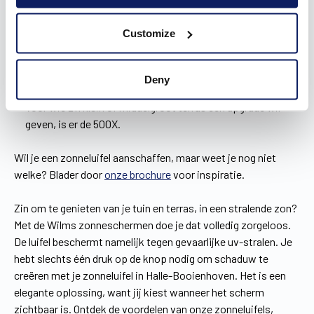
nieuwbouwwoning, of die nu landelijk en rustiek of modern
en strak is. De ingebouwde ledverlichting onder je
Customize
zonnescherm in Halle-Booienhoven zorgt trouwens elke
keer voor een gezellige sfeer.
De 700X heeft alle kenmerken van de 700LX, maar geen
Deny
ledverlichting.
Voor wie z’n klein of middelgroot terras een upgrade wil
geven, is er de 500X.
Wil je een zonneluifel aanschaffen, maar weet je nog niet
welke? Blader door
onze brochure
voor inspiratie.
Zin om te genieten van je tuin en terras, in een stralende zon?
Met de Wilms zonneschermen doe je dat volledig zorgeloos.
De luifel beschermt namelijk tegen gevaarlijke uv-stralen. Je
hebt slechts één druk op de knop nodig om schaduw te
creëren met je zonneluifel in Halle-Booienhoven. Het is een
elegante oplossing, want jij kiest wanneer het scherm
zichtbaar is. Ontdek de voordelen van onze zonneluifels,