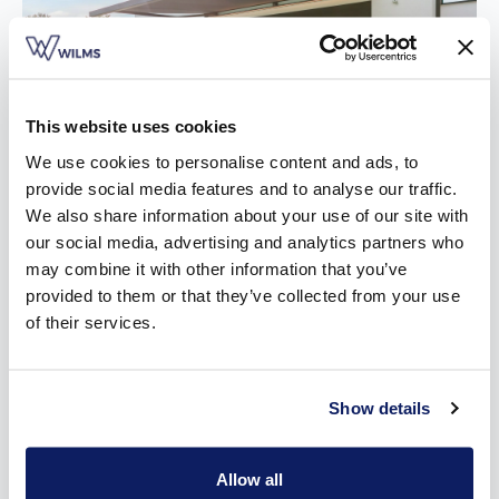
This website uses cookies
We use cookies to personalise content and ads, to
provide social media features and to analyse our traffic.
We also share information about your use of our site with
our social media, advertising and analytics partners who
may combine it with other information that you’ve
Onze types zonneluifels
provided to them or that they’ve collected from your use
of their services.
Wilms heeft drie types zonneluifels in het aanbod. De
ontwikkeling ervan ging gepaard met een sterk staaltje
spitstechnologie in een strak design:
Show details
De
700LX
gooit de klassieke ronde vormen van de kast en
voorprofielen overboord en gaat voor een scherp, recht
Allow all
design. Dit design past perfect bij elke renovatie- of