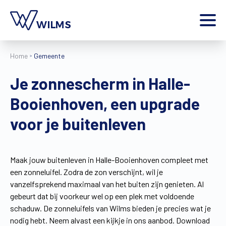
Menu
Home
Gemeente
particulier
Ik ben een
Je zonnescherm in Halle-
Home
Booienhoven, een upgrade
Producten
Inspiratie
voor je buitenleven
Tools
Contact
Extra
Maak jouw buitenleven in Halle-Booienhoven compleet met
een zonneluifel. Zodra de zon verschijnt, wil je
Jobs
vanzelfsprekend maximaal van het buiten zijn genieten. Al
Wilms World
gebeurt dat bij voorkeur wel op een plek met voldoende
NL
schaduw. De zonneluifels van Wilms bieden je precies wat je
nodig hebt. Neem alvast een kijkje in ons aanbod. Download