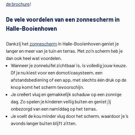
de brochure
!
Vind een verdeler
Offerte op maat
De vele voordelen van een zonnescherm in
Gratis brochure
Halle-Booienhoven
Dankzij het
zonnescherm
in Halle-Booienhoven geniet je
langer en meer van je tuin en terras. Met zo'n scherm heb je
dan ook heel wat voordelen.
Wanneer je zonneluifel zichtbaar is, is volledig jouw keuze.
Of je nu kiest voor een domoticasysteem, een
afstandsbediening of een app, met slechts één druk op de
knop komt het scherm tevoorschijn.
Je creëert vlug en gemakkelijk schaduw op een zonnige
dag. Zo spelen je kinderen veilig buiten en geniet jij
onbezorgd van een namiddag op het terras.
Je voelt de kou minder vlug door het scherm, waardoor je ’s
avonds langer buiten blijft zitten.