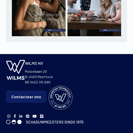
WILMS NV
Molsebaan 20
B-2450 Meerhout
BE 0422.115.690
Contacteer ons