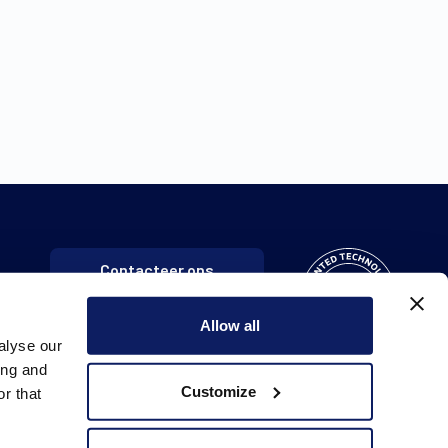
Contacteer ons
Allow all
alyse our
ing and
Customize
r that