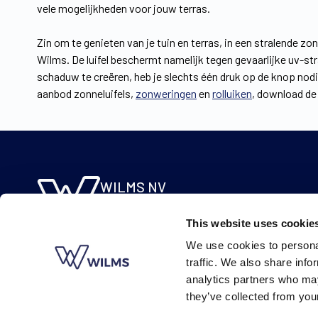
vele mogelijkheden voor jouw terras.
Zin om te genieten van je tuin en terras, in een stralende 
Wilms. De luifel beschermt namelijk tegen gevaarlijke uv-str
schaduw te creëren, heb je slechts één druk op de knop nodi
aanbod zonneluifels,
zonweringen
en
rolluiken
, download de
WILMS NV
Molsebaan 20
This website uses cookie
B-2450 Meerhout
We use cookies to personal
BE 0422.115.690
traffic. We also share info
analytics partners who may
they’ve collected from your