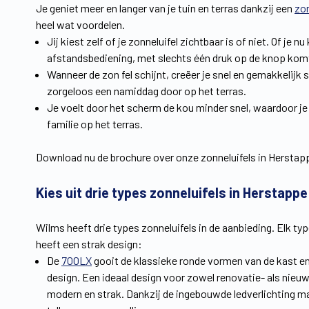
Je geniet meer en langer van je tuin en terras dankzij een
zo
heel wat voordelen.
Jij kiest zelf of je zonneluifel zichtbaar is of niet. Of j
afstandsbediening, met slechts één druk op de knop kom
Wanneer de zon fel schijnt, creëer je snel en gemakkelijk s
zorgeloos een namiddag door op het terras.
Je voelt door het scherm de kou minder snel, waardoor je
familie op het terras.
Download nu de brochure over onze zonneluifels in Herstapp
Kies uit drie types zonneluifels in Herstappe
Wilms heeft drie types zonneluifels in de aanbieding. Elk ty
heeft een strak design:
De
700LX
gooit de klassieke ronde vormen van de kast en
design. Een ideaal design voor zowel renovatie- als nieuwb
modern en strak. Dankzij de ingebouwde ledverlichting m