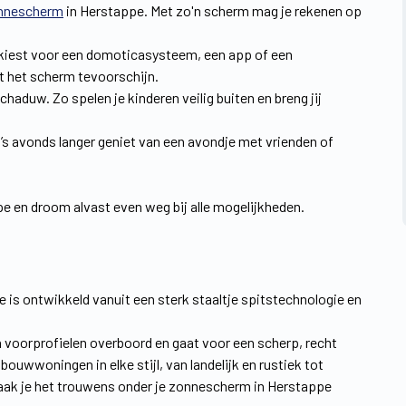
nnescherm
in Herstappe. Met zo'n scherm mag je rekenen op
e nu kiest voor een domoticasysteem, een app of een
t het scherm tevoorschijn.
chaduw. Zo spelen je kinderen veilig buiten en breng jij
 ’s avonds langer geniet van een avondje met vrienden of
e en droom alvast even weg bij alle mogelijkheden.
pe is ontwikkeld vanuit een sterk staaltje spitstechnologie en
 voorprofielen overboord en gaat voor een scherp, recht
ouwwoningen in elke stijl, van landelijk en rustiek tot
aak je het trouwens onder je zonnescherm in Herstappe