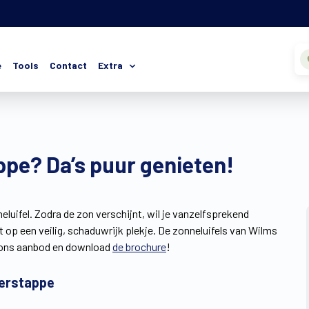
e
Tools
Contact
Extra
pe? Da’s puur genieten!
uifel. Zodra de zon verschijnt, wil je vanzelfsprekend
st op een veilig, schaduwrijk plekje. De zonneluifels van Wilms
op ons aanbod en download
de brochure
!
Herstappe