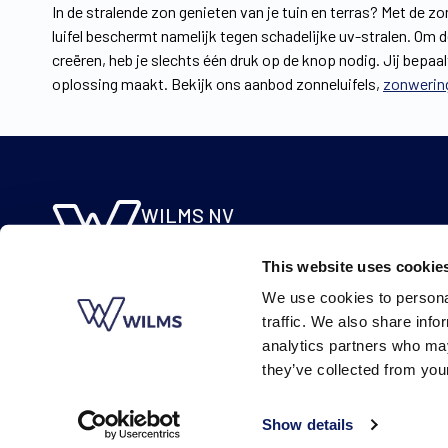
In de stralende zon genieten van je tuin en terras? Met de 
luifel beschermt namelijk tegen schadelijke uv-stralen. Om 
creëren, heb je slechts één druk op de knop nodig. Jij bepaa
oplossing maakt. Bekijk ons aanbod zonneluifels,
zonwerin
WILMS NV
Molsebaan 20
This website uses cookie
B-2450 Meerhout
We use cookies to personal
BE 0422.115.690
traffic. We also share info
analytics partners who may
they’ve collected from your
Show details
© Wilms