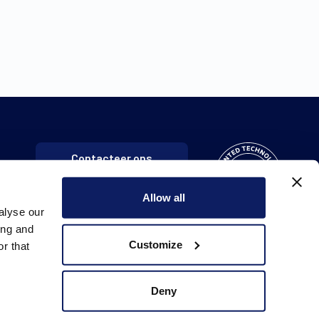
Contacteer ons
Allow all
alyse our
ing and
Customize
r that
Deny
Cookie policy
Toegankelijkheidsverklaring
Disclaimer
Verkoopsvoorwaarden