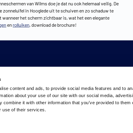
zonneschermen van Wilms doe je dat nu ook helemaal veilig. De
de zonneluifel in Hooglede uit te schuiven en zo schaduw te
lt wanneer het scherm zichtbaar is, wat het een elegante
gen
en
rolluiken
, download de brochure!
s
ise content and ads, to provide social media features and to an
rmation about your use of our site with our social media, advertis
 combine it with other information that you’ve provided to them o
 use of their services.
Ons werkgebied
Privacyverklaring