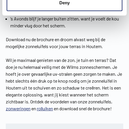
Deny
breng jij probleemloos een namiddag door op het terras en
spelen je kinderen veilig buiten.
’s Avonds blijf je langer buiten zitten, want je voelt de kou
minder vlug door het scherm.
Download nu de brochure en droom alvast weg bij de
mogelijke zonneluifels voor jouw terras in Houtem.
Wil je maximaal genieten van de zon, je tuin en terras? Dat
doe je nu helemaal veilig met de Wilms zonneschermen. Je
hoeft je over gevaarlijke uv-stralen geen zorgen te maken. Je
hebt slechts één druk op te knop nodig om je zonneluifel in
Houtem uit te schuiven en zo schaduw te creëren. Het is een
elegante oplossing, want jij kiest wanneer het scherm
zichtbaar is. Ontdek de voordelen van onze zonneluifels,
zonweringen
en
rolluiken
en download snel de brochure!