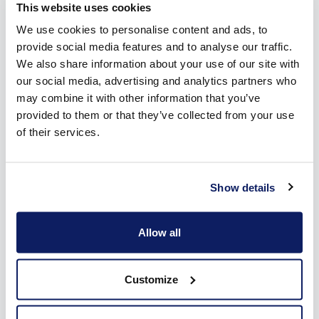
This website uses cookies
We use cookies to personalise content and ads, to
provide social media features and to analyse our traffic.
We also share information about your use of our site with
our social media, advertising and analytics partners who
may combine it with other information that you’ve
provided to them or that they’ve collected from your use
of their services.
De vele voordelen van een zonnescherm in
Houtem
Show details
Dankzij je
zonnescherm
in Houtem geniet je meer en langer
van je terras en tuin. Het brengt dan ook heel wat voordelen
met zich mee.
Allow all
Wanneer je zonneluifel zichtbaar is, is volledig jouw keuze.
Met slechts één druk op de knop komt het scherm
tevoorschijn, of je nu kiest voor een afstandsbediening,
Customize
een app of een domoticasysteem.
Je bent optimaal beschermd tegen felle zonnestralen. Zo