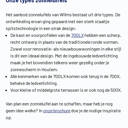
Onze types zonneluifels
Vind een verdeler
Offerte op maat
Het aanbod zonneluifels van Wilms bestaat uit drie types. De
Gratis brochure
ontwikkeling ervan ging gepaard met een sterk staaltje
spitstechnologie in een strak design:
De kast en voorprofielen van de
700LX
hebben een scherp,
recht ontwerp in plaats van de traditionele ronde vormen.
Zowel voor renovatie- als nieuwbouwwoningen in elke stijl
is dit een ideaal design. Met de ingebouwde ledverlichting
maak je het bovendien telkens weer gezellig onder je
zonnescherm in Houtem.
Alle kenmerken van de 700LX komen ook terug in de 700X,
behalve de ledverlichting.
Voor kleine of middelgrote terrassen is er ook nog de 500X.
Van plan een zonneluifel aan te schaffen, maar heb je nog
geen idee welke? In
onze brochure
doe je de nodige inspiratie
op.