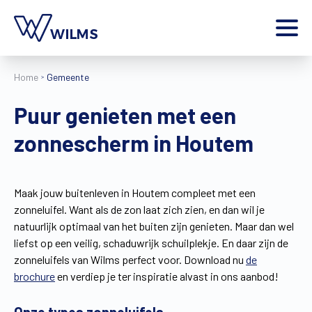
Menu
Home
Gemeente
particulier
Ik ben een
Puur genieten met een
Home
zonnescherm in Houtem
Producten
Inspiratie
Tools
Maak jouw buitenleven in Houtem compleet met een
Contact
zonneluifel. Want als de zon laat zich zien, en dan wil je
Extra
natuurlijk optimaal van het buiten zijn genieten. Maar dan wel
Jobs
liefst op een veilig, schaduwrijk schuilplekje. En daar zijn de
zonneluifels van Wilms perfect voor. Download nu
de
Wilms World
brochure
en verdiep je ter inspiratie alvast in ons aanbod!
NL