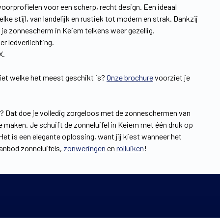
voorprofielen voor een scherp, recht design. Een ideaal
e stijl, van landelijk en rustiek tot modern en strak. Dankzij
 je zonnescherm in Keiem telkens weer gezellig.
er ledverlichting.
X.
niet welke het meest geschikt is?
Onze brochure
voorziet je
zon? Dat doe je volledig zorgeloos met de zonneschermen van
te maken. Je schuift de zonneluifel in Keiem met één druk op
Het is een elegante oplossing, want jij kiest wanneer het
anbod zonneluifels,
zonweringen
en
rolluiken
!